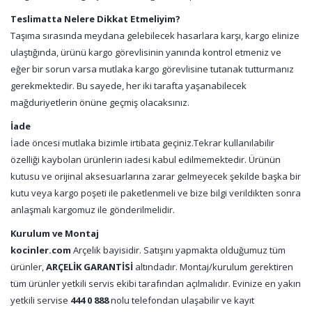
Teslimatta Nelere Dikkat Etmeliyim?
Taşıma sırasında meydana gelebilecek hasarlara karşı, kargo elinize
ulaştığında, ürünü kargo görevlisinin yanında kontrol etmeniz ve
eğer bir sorun varsa mutlaka kargo görevlisine tutanak tutturmanız
gerekmektedir. Bu sayede, her iki tarafta yaşanabilecek
mağduriyetlerin önüne geçmiş olacaksınız.
İade
İade öncesi mutlaka bizimle irtibata geçiniz.Tekrar kullanılabilir
özelliği kaybolan ürünlerin iadesi kabul edilmemektedir. Ürünün
kutusu ve orijinal aksesuarlarına zarar gelmeyecek şekilde başka bir
kutu veya kargo poşeti ile paketlenmeli ve bize bilgi verildikten sonra
anlaşmalı kargomuz ile gönderilmelidir.
Kurulum ve Montaj
kocinler.com
Arçelik bayisidir. Satışını yapmakta olduğumuz tüm
ürünler,
ARÇELİK GARANTİSİ
altındadır. Montaj/kurulum gerektiren
tüm ürünler yetkili servis ekibi tarafından açılmalıdır. Evinize en yakın
yetkili servise
444 0 888
nolu telefondan ulaşabilir ve kayıt