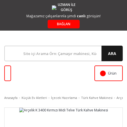
UZMAN İLE
GÖRÜŞ
Mağazamız çalışanlarınla şimdi
canlı
görüşün!
BAĞLAN
ARA
Ürün
Anasayfa
Küçük Ev Aletleri
İçecek Hazırlama
Türk Kahve Makinesi
Arçeli