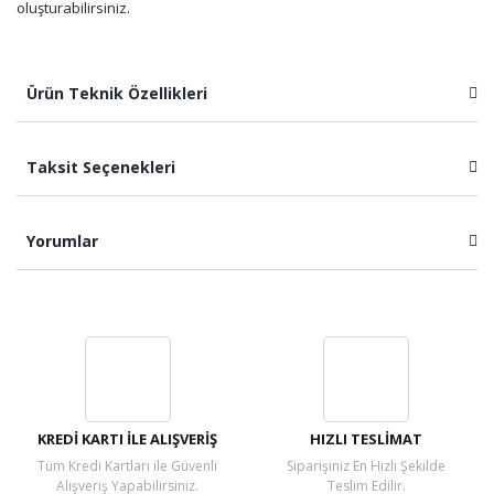
oluşturabilirsiniz.
Ürün Teknik Özellikleri
Taksit Seçenekleri
Yorumlar
Bu ürüne ilk yorumu siz yapın!
Yorum Yaz
KREDİ KARTI İLE ALIŞVERİŞ
HIZLI TESLİMAT
Tüm Kredi Kartları ile Güvenli
Siparişiniz En Hızlı Şekilde
Alışveriş Yapabilirsiniz.
Teslim Edilir.