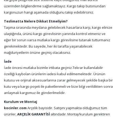
üzerinden bilgilendirme sağlamaktayız. Kargo takip butonundan
kargonuzun hangi aşamada olduğunu takip edebilirsiniz.
Teslimatta Nelere Dikkat Etmeliyim?
Taşıma sırasında meydana gelebilecek hasarlara karşı, kargo elinize
ulaştığında, ürünü kargo görevlisinin yanında kontrol etmeniz ve
eğer bir sorun varsa mutlaka kargo görevlisine tutanak tutturmanız
gerekmektedir. Bu sayede, her iki tarafta yaşanabilecek
mağduriyetlerin önüne geçmiş olacaksınız.
İade
İade öncesi mutlaka bizimle irtibata geçiniz.Tekrar kullanılabilir
özelliği kaybolan ürünlerin iadesi kabul edilmemektedir. Ürünün
kutusu ve orijinal aksesuarlarına zarar gelmeyecek şekilde başka bir
kutu veya kargo poşeti ile paketlenmeli ve bize bilgi verildikten sonra
anlaşmalı kargomuz ile gönderilmelidir.
Kurulum ve Montaj
kocinler.com
Arçelik bayisidir. Satışını yapmakta olduğumuz tüm
ürünler,
ARÇELİK GARANTİSİ
altındadır. Montaj/kurulum gerektiren