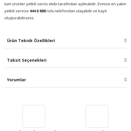
tüm ürünler yetkili servis ekibi tarafından açılmalıdır. Evinize en yakın
yetkili servise
444 0 888
nolu telefondan ulaşabilir ve kayıt
oluşturabilirsiniz.
Ürün Teknik Özellikleri
Taksit Seçenekleri
Yorumlar
Bu ürüne ilk yorumu siz yapın!
Yorum Yaz