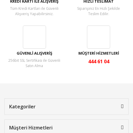
KREDİ KARTI İLE ALIŞVERİŞ
HIZLI TESLİMAT
Tüm Kredi Kartları ile Güvenli
Siparişiniz En Hızlı Şekilde
Alışveriş Yapabilirsiniz.
Teslim Edilir.
GÜVENLİ ALIŞVERİŞ
MÜŞTERİ HİZMETLERİ
256bit SSL Sertifikası ile Güvenli
444 61 04
Satın Alma
Kategoriler
Müşteri Hizmetleri