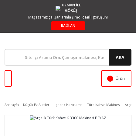
UZMAN İLE
GÖRÜŞ
Mağazamız çalışanlarınla şimdi
canlı
görüşün!
BAĞLAN
ARA
Ürün
Anasayfa
Küçük Ev Aletleri
İçecek Hazırlama
Türk Kahve Makinesi
Arçeli