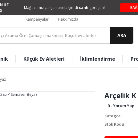
N İLE
Mağazamız çalışanlarınla şimdi
canlı
görüşün!
BAĞ
Ş
Kampanyalar
Hakkımızda
ARA
onik
Küçük Ev Aletleri
İklimlendirme
Pr
eyaz
Arçelik K
0 - Yorum Yap
Kategori
Stok Kodu