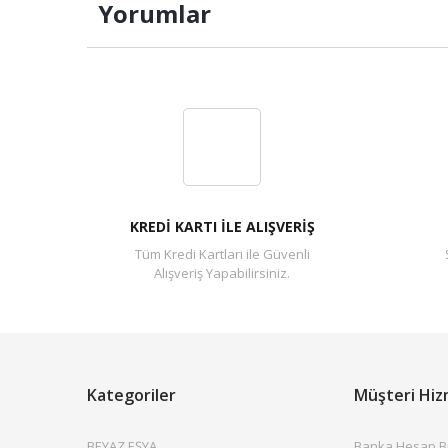
Yorumlar
KREDİ KARTI İLE ALIŞVERİŞ
Tüm Kredi Kartları ile Güvenli
Alışveriş Yapabilirsiniz.
Kategoriler
Müşteri Hiz
BEYAZ EŞYA
Banka Hesap Bil