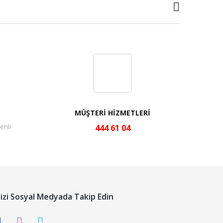
MÜŞTERİ HİZMETLERİ
enli
444 61 04
izi Sosyal Medyada Takip Edin