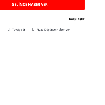
GELİNCE HABER VER
Karşılaştır
Tavsiye Et
Fiyatı Düşünce Haber Ver