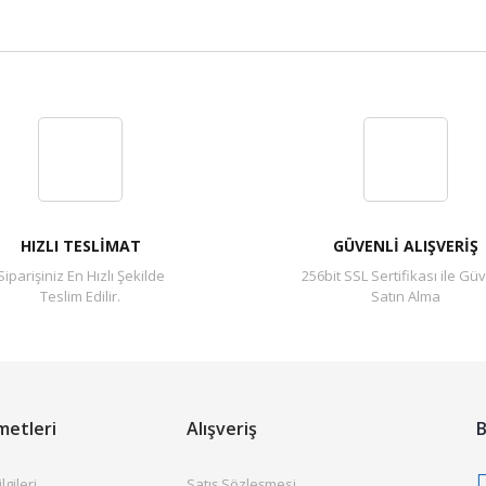
Bu ürüne ilk yorumu siz yapın!
Yorum Yaz
HIZLI TESLİMAT
GÜVENLİ ALIŞVERİŞ
Siparişiniz En Hızlı Şekilde
256bit SSL Sertifikası ile Güv
Teslim Edilir.
Satın Alma
metleri
Alışveriş
B
gileri
Satış Sözleşmesi