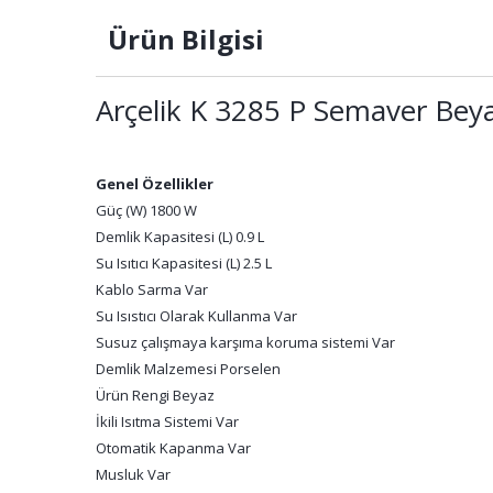
Ürün Bilgisi
Arçelik K 3285 P Semaver Bey
Genel Özellikler
Güç (W) 1800 W
Demlik Kapasitesi (L) 0.9 L
Su Isıtıcı Kapasitesi (L) 2.5 L
Kablo Sarma Var
Su Isıstıcı Olarak Kullanma Var
Susuz çalışmaya karşıma koruma sistemi Var
Demlik Malzemesi Porselen
Ürün Rengi Beyaz
İkili Isıtma Sistemi Var
Otomatik Kapanma Var
Musluk Var