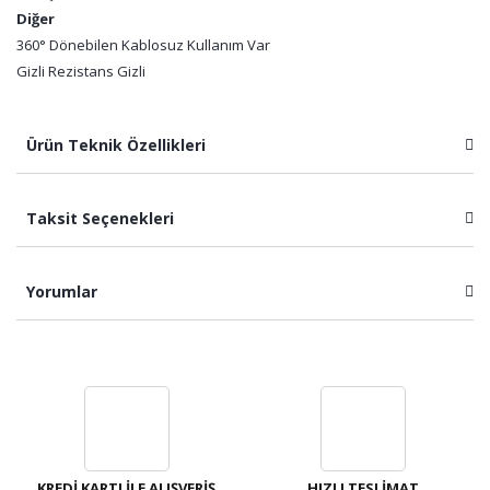
Diğer
360° Dönebilen Kablosuz Kullanım Var
Gizli Rezistans Gizli
Ürün Teknik Özellikleri
Taksit Seçenekleri
Yorumlar
Bu ürüne ilk yorumu siz yapın!
Yorum Yaz
KREDİ KARTI İLE ALIŞVERİŞ
HIZLI TESLİMAT