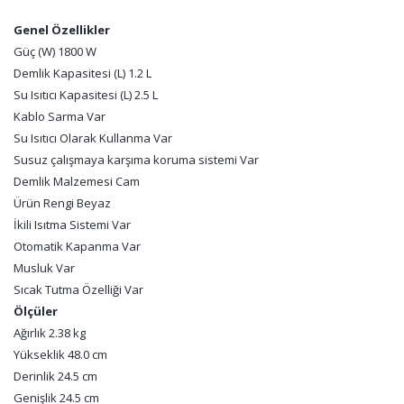
Genel Özellikler
Güç (W) 1800 W
Demlik Kapasitesi (L) 1.2 L
Su Isıtıcı Kapasitesi (L) 2.5 L
Kablo Sarma Var
Su Isıtıcı Olarak Kullanma Var
Susuz çalışmaya karşıma koruma sistemi Var
Demlik Malzemesi Cam
Ürün Rengi Beyaz
İkili Isıtma Sistemi Var
Otomatik Kapanma Var
Musluk Var
Sıcak Tutma Özelliği Var
Ölçüler
Ağırlık 2.38 kg
Yükseklik 48.0 cm
Derinlik 24.5 cm
Genişlik 24.5 cm