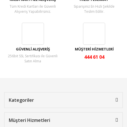
Tüm Kredi Kartları ile Güvenli
Siparişiniz En Hızlı Şekilde
Alışveriş Yapabilirsiniz.
Teslim Edilir.
GÜVENLİ ALIŞVERİŞ
MÜŞTERİ HİZMETLERİ
256bit SSL Sertifikası ile Güvenli
444 61 04
Satın Alma
Kategoriler
Müşteri Hizmetleri