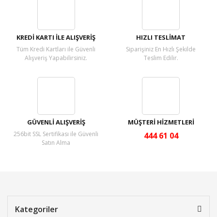
Yorum Yaz
KREDİ KARTI İLE ALIŞVERİŞ
HIZLI TESLİMAT
Tüm Kredi Kartları ile Güvenli
Siparişiniz En Hızlı Şekilde
Alışveriş Yapabilirsiniz.
Teslim Edilir.
GÜVENLİ ALIŞVERİŞ
MÜŞTERİ HİZMETLERİ
256bit SSL Sertifikası ile Güvenli
444 61 04
Satın Alma
Kategoriler