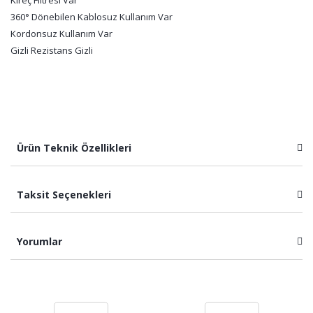
Kireç Filtresi Var
360° Dönebilen Kablosuz Kullanım Var
Kordonsuz Kullanım Var
Gizli Rezistans Gizli
Ürün Teknik Özellikleri
Taksit Seçenekleri
Yorumlar
Bu ürüne ilk yorumu siz yapın!