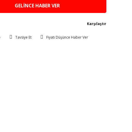
GELİNCE HABER VER
Karşılaştır
Tavsiye Et
Fiyatı Düşünce Haber Ver