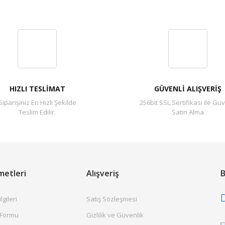
Bu ürüne ilk yorumu siz yapın!
Yorum Yaz
HIZLI TESLİMAT
GÜVENLİ ALIŞVERİŞ
Siparişiniz En Hızlı Şekilde
256bit SSL Sertifikası ile Güv
Teslim Edilir.
Satın Alma
metleri
Alışveriş
B
gileri
Satış Sözleşmesi
 Formu
Gizlilik ve Güvenlik