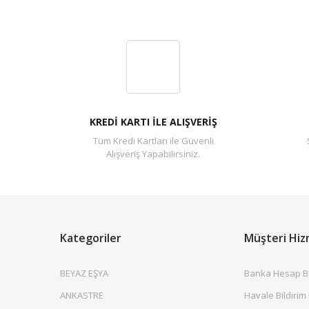
KREDİ KARTI İLE ALIŞVERİŞ
Tüm Kredi Kartları ile Güvenli
Alışveriş Yapabilirsiniz.
Kategoriler
Müşteri Hiz
BEYAZ EŞYA
Banka Hesap Bil
ANKASTRE
Havale Bildirim