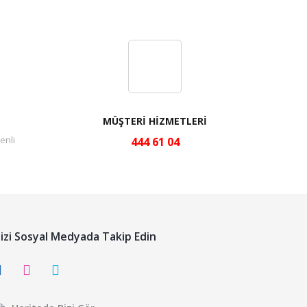
MÜŞTERİ HİZMETLERİ
enli
444 61 04
izi Sosyal Medyada Takip Edin