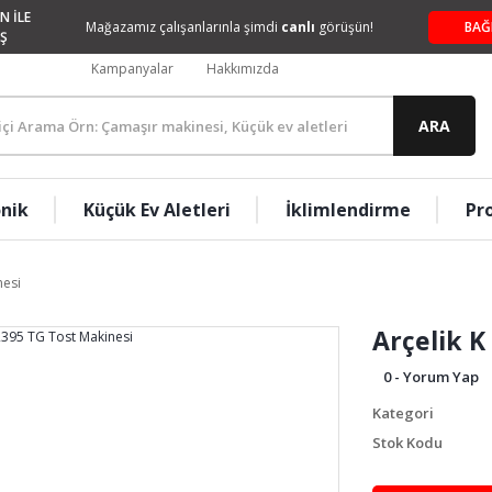
N İLE
Mağazamız çalışanlarınla şimdi
canlı
görüşün!
BAĞ
Ş
Kampanyalar
Hakkımızda
ARA
onik
Küçük Ev Aletleri
İklimlendirme
Pr
nesi
Arçelik K
0 - Yorum Yap
Kategori
Stok Kodu