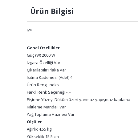
Ürün Bilgisi
iv>
Genel Özellikler
Güç (W) 2000 W
Izgara Özelliği Var
Çıkarılabilir Plaka Var
Isıtma Kademesi (Adet) 4
Ürün Rengi İnoks
Farklı Renk Seçeneği -, -
Pişirme Yüzeyi Döküm üzeri yanmaz yapışmaz kaplama
Kilitleme Mandalı Var
Yağ Toplama Haznesi Var
Ölçüler
Ağırlık 4.55 kg
Yükseklik 15.5 cm