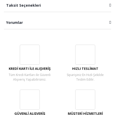
Taksit Seçenekleri
Yorumlar
Bu ürüne ilk yorumu siz yapın!
Yorum Yaz
KREDİ KARTI İLE ALIŞVERİŞ
HIZLI TESLİMAT
Tüm Kredi Kartları ile Güvenli
Siparişiniz En Hızlı Şekilde
Alışveriş Yapabilirsiniz.
Teslim Edilir.
GÜVENLİ ALIŞVERİŞ
MÜŞTERİ HİZMETLERİ