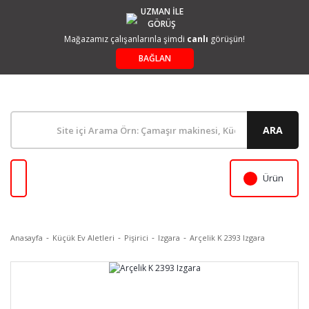
UZMAN İLE
GÖRÜŞ
Mağazamız çalışanlarınla şimdi
canlı
görüşün!
BAĞLAN
ARA
Ürün
Anasayfa
Küçük Ev Aletleri
Pişirici
Izgara
Arçelik K 2393 Izgara