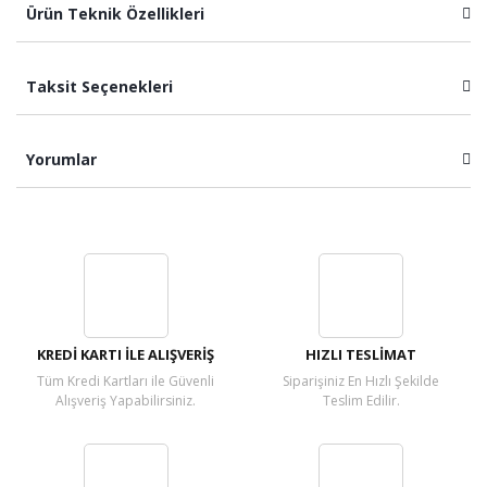
Ürün Teknik Özellikleri
Taksit Seçenekleri
Yorumlar
Bu ürüne ilk yorumu siz yapın!
Yorum Yaz
KREDİ KARTI İLE ALIŞVERİŞ
HIZLI TESLİMAT
Tüm Kredi Kartları ile Güvenli
Siparişiniz En Hızlı Şekilde
Alışveriş Yapabilirsiniz.
Teslim Edilir.