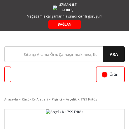
UZMAN İLE
GÖRÜŞ
Mağazamız çalışanlarınla şimdi
canlı
görüşün!
BAĞLAN
ARA
Ürün
Anasayfa
Küçük Ev Aletleri
Pişirici
Arçelik K 1799 Fritöz