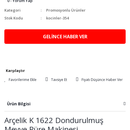
0 - Yorum Yap
Kategori
Promosyonlu Ürünler
Stok Kodu
kocinler-354
GELİNCE HABER VER
Karşılaştır
Tavsiye Et
Fiyatı Düşünce Haber Ver
Ürün Bilgisi
Arçelik K 1622 Dondurulmuş
Meyve Püre Makinesi