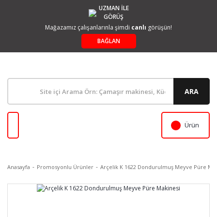
UZMAN İLE
GÖRÜŞ
Mağazamız çalışanlarınla şimdi
canlı
görüşün!
BAĞLAN
ARA
Ürün
Anasayfa
Promosyonlu Ürünler
Arçelik K 1622 Dondurulmuş Meyve Püre Mak