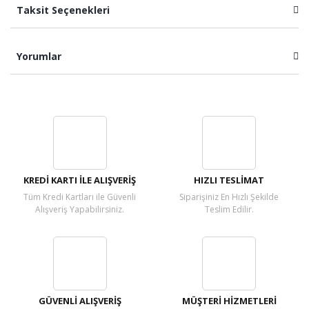
Taksit Seçenekleri
Yorumlar
Bu ürüne ilk yorumu siz yapın!
Yorum Yaz
KREDİ KARTI İLE ALIŞVERİŞ
HIZLI TESLİMAT
Tüm Kredi Kartları ile Güvenli
Siparişiniz En Hızlı Şekilde
Alışveriş Yapabilirsiniz.
Teslim Edilir.
GÜVENLİ ALIŞVERİŞ
MÜŞTERİ HİZMETLERİ