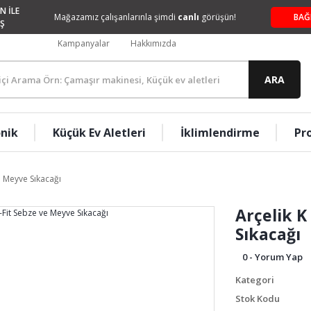
N İLE
Mağazamız çalışanlarınla şimdi
canlı
görüşün!
BAĞ
Ş
Kampanyalar
Hakkımızda
ARA
onik
Küçük Ev Aletleri
İklimlendirme
Pr
e Meyve Sıkacağı
Arçelik K
Sıkacağı
0 - Yorum Yap
Kategori
Stok Kodu