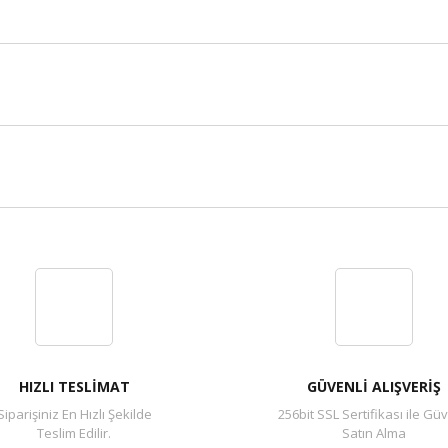
Bu ürüne ilk yorumu siz yapın!
Yorum Yaz
HIZLI TESLİMAT
GÜVENLİ ALIŞVERİŞ
Siparişiniz En Hızlı Şekilde
256bit SSL Sertifikası ile Güv
Teslim Edilir.
Satın Alma