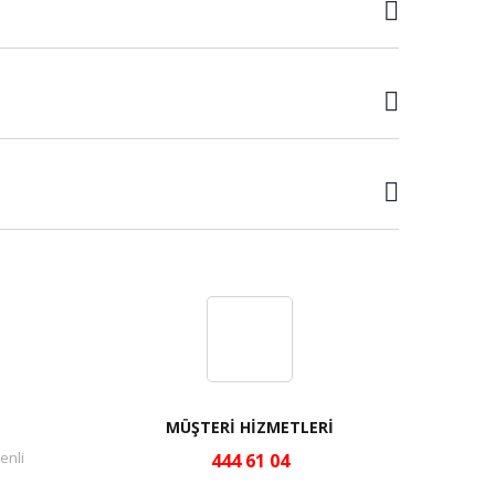
MÜŞTERİ HİZMETLERİ
enli
444 61 04