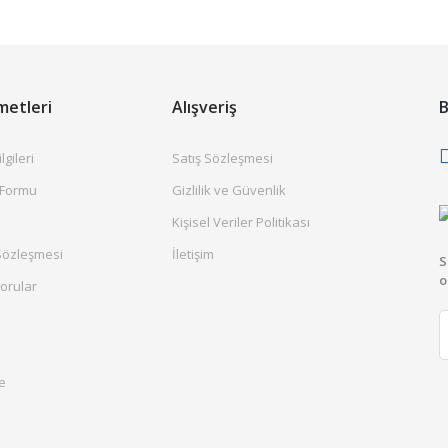
metleri
Alışveriş
B
gileri
Satış Sözleşmesi
 Formu
Gizlilik ve Güvenlik
Kişisel Veriler Politikası
Sözleşmesi
İletişim
S
o
orular
e