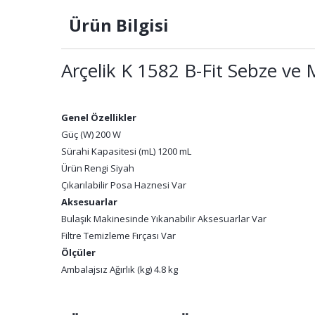
Ürün Bilgisi
Arçelik K 1582 B-Fit Sebze ve
Genel Özellikler
Güç (W)
200 W
Sürahi Kapasitesi (mL)
1200 mL
Ürün Rengi
Siyah
Çıkarılabilir Posa Haznesi
Var
Aksesuarlar
Bulaşık Makinesinde Yıkanabilir Aksesuarlar
Var
Filtre Temizleme Fırçası
Var
Ölçüler
Ambalajsız Ağırlık (kg)
4.8 kg