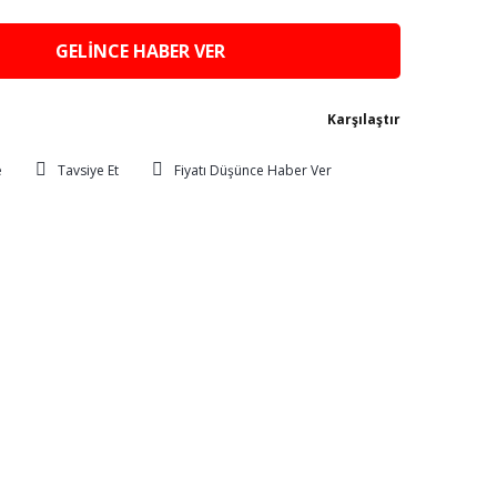
GELİNCE HABER VER
Karşılaştır
Tavsiye Et
Fiyatı Düşünce Haber Ver