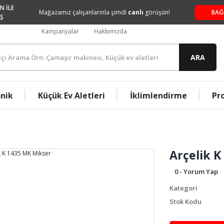
N İLE
Mağazamız çalışanlarınla şimdi
canlı
görüşün!
BAĞ
Ş
Kampanyalar
Hakkımızda
ARA
onik
Küçük Ev Aletleri
İklimlendirme
Pr
Arçelik K
0 - Yorum Yap
Kategori
Stok Kodu