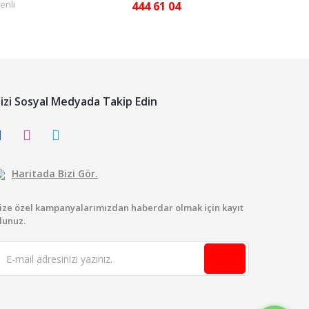
enli
444 61 04
izi Sosyal Medyada Takip Edin
Haritada Bizi Gör.
ize özel kampanyalarımızdan haberdar olmak için kayıt
lunuz.