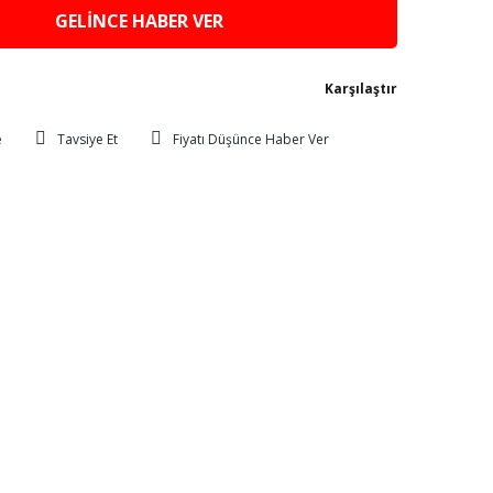
GELİNCE HABER VER
Karşılaştır
Tavsiye Et
Fiyatı Düşünce Haber Ver