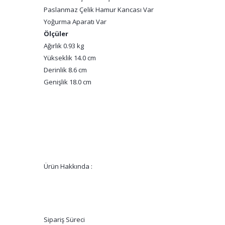
Paslanmaz Çelik Hamur Kancası Var
Yoğurma Aparatı Var
Ölçüler
Ağırlık 0.93 kg
Yükseklik 14.0 cm
Derinlik 8.6 cm
Genişlik 18.0 cm
Ürün Hakkında :
Sipariş Süreci