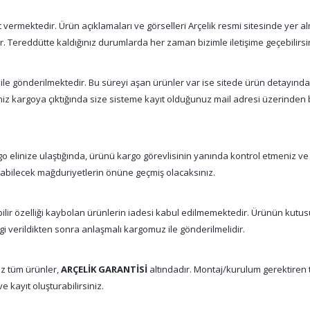
vermektedir. Ürün açıklamaları ve görselleri Arçelik resmi sitesinde yer alm
tır. Tereddütte kaldığınız durumlarda her zaman bizimle iletişime geçebilirsi
 ile gönderilmektedir. Bu süreyi aşan ürünler var ise sitede ürün detayınd
şiniz kargoya çıktığında size sisteme kayıt olduğunuz mail adresi üzerinde
 elinize ulaştığında, ürünü kargo görevlisinin yanında kontrol etmeniz ve
nabilecek mağduriyetlerin önüne geçmiş olacaksınız.
abilir özelliği kaybolan ürünlerin iadesi kabul edilmemektedir. Ürünün kutu
gi verildikten sonra anlaşmalı kargomuz ile gönderilmelidir.
z tüm ürünler,
ARÇELİK GARANTİSİ
altındadır. Montaj/kurulum gerektiren tü
e kayıt oluşturabilirsiniz.