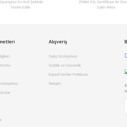
Siparişiniz En Hızlı Şekilde
256bit SSL Sertifikası ile Güv
Teslim Edilir.
Satın Alma
metleri
Alışveriş
B
gileri
Satış Sözleşmesi
 Formu
Gizlilik ve Güvenlik
Kişisel Veriler Politikası
Sözleşmesi
İletişim
S
o
orular
e