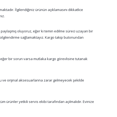
aktadır. İlgilendiğiniz ürünün açıklamasını dikkatlice
niz.
a paylaşmış oluyoruz, eğer ki temin edilme süreci uzayan bir
n bilgilendirme sağlamaktayız. Kargo takip butonundan
 eğer bir sorun varsa mutlaka kargo görevlisine tutanak
su ve orijinal aksesuarlarına zarar gelmeyecek şekilde
m ürünler yetkili servis ekibi tarafından açılmalıdır. Evinize