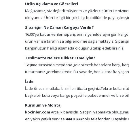
Ürün Açıklama ve Görselleri
Mağazamız, siz değerli müşterimize yüzlerce ürün ile hizmet 
okuyunuz. Ürün ile ilgili bir çok bilgi bu bölümde paylaşılmış
Siparişim Ne Zaman Kargoya Verilir?
16:00'ya kadar verilen siparişleriniz genelde aynı gün kargo
ürün var ise tarafınıza bilgilendirme sağlamaktayız. Sipari
kargonuzun hangi aşamada olduğunu takip edebilirsiniz.
Teslimatta Nelere Dikkat Etmeliyim?
Taşıma sırasında meydana gelebilecek hasarlara karşı, kargo
tutturmanız gerekmektedir. Bu sayede, her iki tarafta yaşa
İade
İade öncesi mutlaka bizimle irtibata geçiniz.Tekrar kullanıl
başka bir kutu veya kargo poşeti ile paketlenmeli ve bize bil
Kurulum ve Montaj
kocinler.com
Arçelik bayisidir. Satışını yapmakta olduğumu
en yakın yetkili servise
444 0 888
nolu telefondan ulaşabilir v