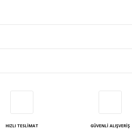
Bu ürüne ilk yorumu siz yapın!
Yorum Yaz
HIZLI TESLİMAT
GÜVENLİ ALIŞVERİŞ