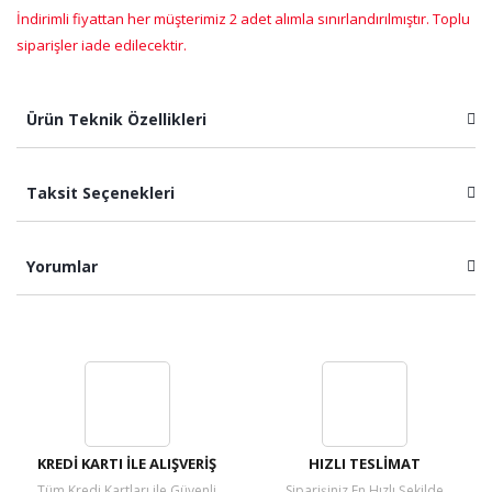
İndirimli fiyattan her müşterimiz 2 adet alımla sınırlandırılmıştır. Toplu
siparişler iade edilecektir.
Ürün Teknik Özellikleri
Taksit Seçenekleri
Yorumlar
Bu ürüne ilk yorumu siz yapın!
Yorum Yaz
KREDİ KARTI İLE ALIŞVERİŞ
HIZLI TESLİMAT
Tüm Kredi Kartları ile Güvenli
Siparişiniz En Hızlı Şekilde