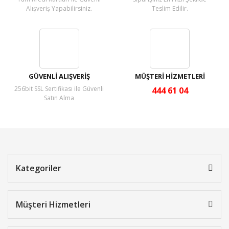
Alışveriş Yapabilirsiniz.
Teslim Edilir.
GÜVENLİ ALIŞVERİŞ
MÜŞTERİ HİZMETLERİ
256bit SSL Sertifikası ile Güvenli
444 61 04
Satın Alma
Kategoriler
Müşteri Hizmetleri