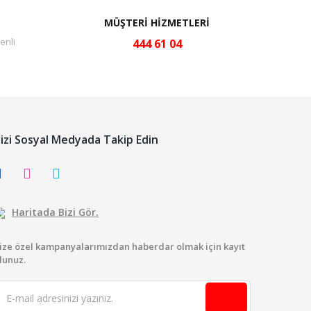
MÜŞTERİ HİZMETLERİ
enli
444 61 04
izi Sosyal Medyada Takip Edin
Haritada Bizi Gör.
ize özel kampanyalarımızdan haberdar olmak için kayıt
lunuz.