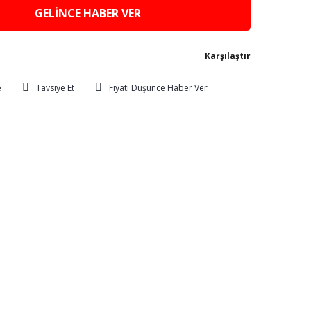
GELİNCE HABER VER
Karşılaştır
Tavsiye Et
Fiyatı Düşünce Haber Ver