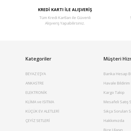
KREDİ KARTI İLE ALIŞVERİŞ
Tüm Kredi Kartları ile Güvenli
Alışveriş Yapabilirsiniz.
Kategoriler
Müşteri Hiz
BEYAZ EŞYA
Banka Hesap Bil
ANKASTRE
Havale Bildirim
ELEKTRONİK
Kargo Takip
KLİMA ve ISITMA
Mesafeli Satış 
KÜÇÜK EV ALETLERİ
Sıkça Sorulan S
ÇEYİZ SETLERİ
Hakkımızda
Bize Ulaşın