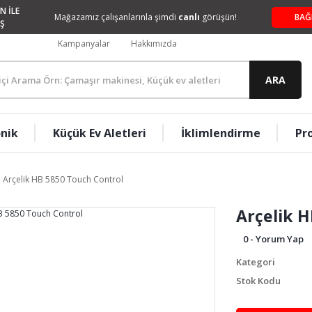
N İLE
Mağazamız çalışanlarınla şimdi
canlı
görüşün!
BAĞ
Ş
Kampanyalar
Hakkımızda
ARA
onik
Küçük Ev Aletleri
İklimlendirme
Pr
Arçelik HB 5850 Touch Control
Arçelik H
0 - Yorum Yap
Kategori
Stok Kodu