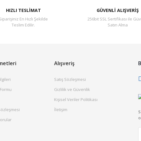
HIZLI TESLİMAT
GÜVENLİ ALIŞVERİŞ
Siparişiniz En Hızlı Şekilde
256bit SSL Sertifikası ile Güv
Teslim Edilir.
Satın Alma
metleri
Alışveriş
B
gileri
Satış Sözleşmesi
 Formu
Gizlilik ve Güvenlik
Kişisel Veriler Politikası
Sözleşmesi
İletişim
S
o
orular