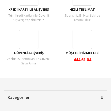
KREDİ KARTI İLE ALIŞVERİŞ
HIZLI TESLİMAT
Tüm Kredi Kartları ile Güvenli
Siparişiniz En Hızlı Şekilde
Alışveriş Yapabilirsiniz.
Teslim Edilir.
GÜVENLİ ALIŞVERİŞ
MÜŞTERİ HİZMETLERİ
256bit SSL Sertifikası ile Güvenli
444 61 04
Satın Alma
Kategoriler