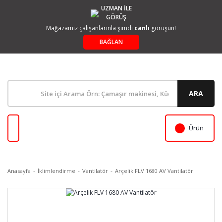
UZMAN İLE
GÖRÜŞ
Mağazamız çalışanlarınla şimdi
canlı
görüşün!
BAĞLAN
ARA
Ürün
Anasayfa
İklimlendirme
Vantilatör
Arçelik FLV 1680 AV Vantilatör