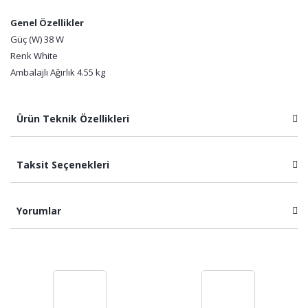
Genel Özellikler
Güç (W) 38 W
Renk White
Ambalajlı Ağırlık 4.55 kg
Ürün Teknik Özellikleri
Taksit Seçenekleri
Yorumlar
Bu ürüne ilk yorumu siz yapın!
Yorum Yaz