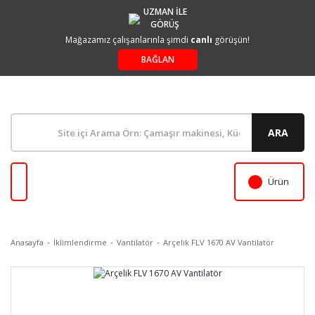
UZMAN İLE
GÖRÜŞ
Mağazamız çalışanlarınla şimdi
canlı
görüşün!
BAĞLAN
ARA
Ürün
Anasayfa
İklimlendirme
Vantilatör
Arçelik FLV 1670 AV Vantilatör