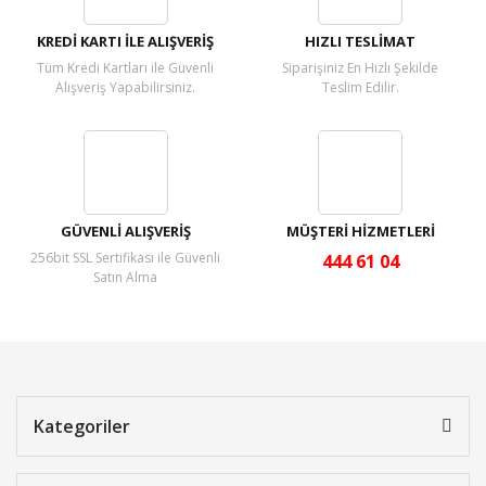
KREDİ KARTI İLE ALIŞVERİŞ
HIZLI TESLİMAT
Tüm Kredi Kartları ile Güvenli
Siparişiniz En Hızlı Şekilde
Alışveriş Yapabilirsiniz.
Teslim Edilir.
GÜVENLİ ALIŞVERİŞ
MÜŞTERİ HİZMETLERİ
256bit SSL Sertifikası ile Güvenli
444 61 04
Satın Alma
Kategoriler