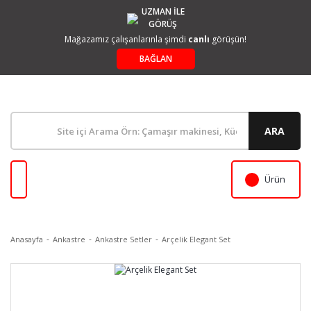
UZMAN İLE
GÖRÜŞ
Mağazamız çalışanlarınla şimdi
canlı
görüşün!
BAĞLAN
ARA
Ürün
Anasayfa
Ankastre
Ankastre Setler
Arçelik Elegant Set