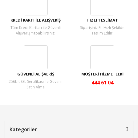
Yorum Yaz
KREDİ KARTI İLE ALIŞVERİŞ
HIZLI TESLİMAT
Tüm Kredi Kartları ile Güvenli
Siparişiniz En Hızlı Şekilde
Alışveriş Yapabilirsiniz.
Teslim Edilir.
GÜVENLİ ALIŞVERİŞ
MÜŞTERİ HİZMETLERİ
256bit SSL Sertifikası ile Güvenli
444 61 04
Satın Alma
Kategoriler