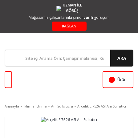
UZMAN İLE
GÖRÜŞ
Mağazamız çalışanlarınla şimdi
canlı
görüşün!
BAĞLAN
ARA
Ürün
Anasayfa
İklimlendirme
Ani Su Isıtıcısı
Arçelik E 7526 ASİ Ani Su Isıtıcı