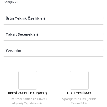
Genişlik 29
Ürün Teknik Özellikleri
Taksit Seçenekleri
Yorumlar
Bu ürüne ilk yorumu siz yapın!
Yorum Yaz
KREDİ KARTI İLE ALIŞVERİŞ
HIZLI TESLİMAT
Tüm Kredi Kartları ile Güvenli
Siparişiniz En Hızlı Şekilde
Alışveriş Yapabilirsiniz.
Teslim Edilir.