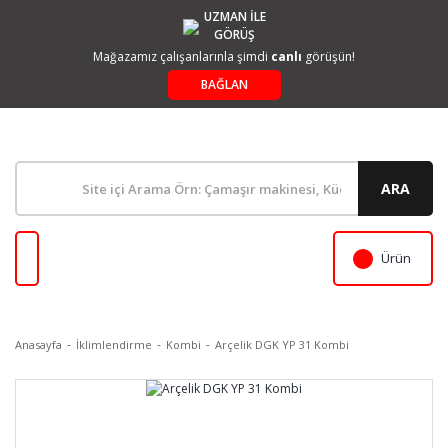
UZMAN İLE
GÖRÜŞ
Mağazamız çalışanlarınla şimdi
canlı
görüşün!
BAĞLAN
ARA
Ürün
Anasayfa
İklimlendirme
Kombi
Arçelik DGK YP 31 Kombi