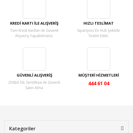
Yorum Yaz
KREDİ KARTI İLE ALIŞVERİŞ
HIZLI TESLİMAT
Tüm Kredi Kartları ile Güvenli
Siparişiniz En Hızlı Şekilde
Alışveriş Yapabilirsiniz.
Teslim Edilir.
GÜVENLİ ALIŞVERİŞ
MÜŞTERİ HİZMETLERİ
256bit SSL Sertifikası ile Güvenli
444 61 04
Satın Alma
Kategoriler