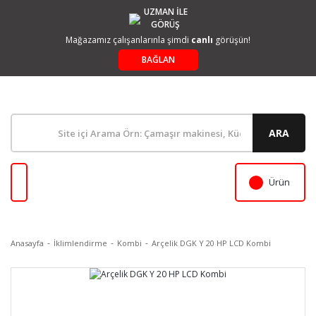
UZMAN İLE
GÖRÜŞ
Mağazamız çalışanlarınla şimdi
canlı
görüşün!
BAĞLAN
ARA
Ürün
Anasayfa
İklimlendirme
Kombi
Arçelik DGK Y 20 HP LCD Kombi