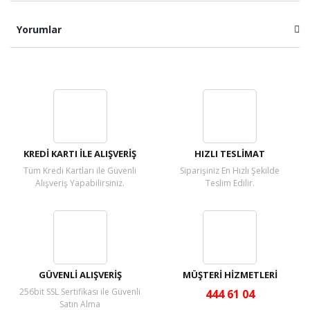
Yorumlar
Bu ürüne ilk yorumu siz yapın!
Yorum Yaz
KREDİ KARTI İLE ALIŞVERİŞ
HIZLI TESLİMAT
Tüm Kredi Kartları ile Güvenli
Siparişiniz En Hızlı Şekilde
Alışveriş Yapabilirsiniz.
Teslim Edilir.
GÜVENLİ ALIŞVERİŞ
MÜŞTERİ HİZMETLERİ
256bit SSL Sertifikası ile Güvenli
444 61 04
Satın Alma