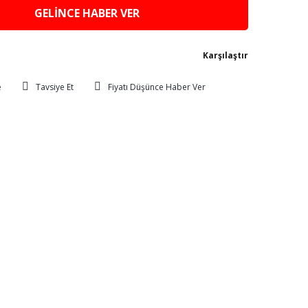
GELİNCE HABER VER
Karşılaştır
Tavsiye Et
Fiyatı Düşünce Haber Ver