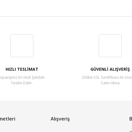
Bu ürüne ilk yorumu siz yapın!
Yorum Yaz
HIZLI TESLİMAT
GÜVENLİ ALIŞVERİŞ
Siparişiniz En Hızlı Şekilde
256bit SSL Sertifikası ile Güv
Teslim Edilir.
Satın Alma
metleri
Alışveriş
B