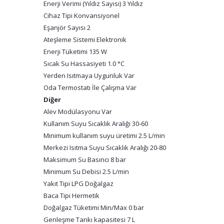
Enerji Verimi (Yıldız Sayısı) 3 Yıldız
Cihaz Tipi Konvansiyonel
Eşanjör Sayısı 2
Ateşleme Sistemi Elektronik
Enerji Tüketimi 135 W
Sıcak Su Hassasiyeti 1.0 °C
Yerden Isıtmaya Uygunluk Var
Oda Termostatı İle Çalışma Var
Diğer
Alev Modülasyonu Var
Kullanım Suyu Sıcaklık Aralığı 30-60
Minimum kullanım suyu üretimi 2.5 L/min
Merkezi Isıtma Suyu Sıcaklık Aralığı 20-80
Maksimum Su Basıncı 8 bar
Minimum Su Debisi 2.5 L/min
Yakıt Tipi LPG Doğalgaz
Baca Tipi Hermetik
Doğalgaz Tüketimi Min/Max 0 bar
Genleşme Tankı kapasitesi 7 L