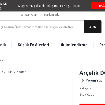
N İLE
Mağazamız çalışanlarınla şimdi
canlı
görüşün!
BAĞ
Ş
Kampanyalar
Hakkımızda
ARA
onik
Küçük Ev Aletleri
İklimlendirme
Pr
mbi
Arçelik 
0 - Yorum Yap
Kategori
Stok Kodu