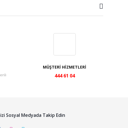
MÜŞTERİ HİZMETLERİ
enli
444 61 04
izi Sosyal Medyada Takip Edin