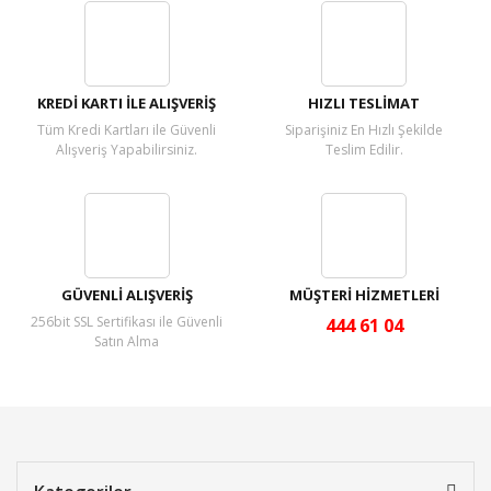
Yorum Yaz
KREDİ KARTI İLE ALIŞVERİŞ
HIZLI TESLİMAT
Tüm Kredi Kartları ile Güvenli
Siparişiniz En Hızlı Şekilde
Alışveriş Yapabilirsiniz.
Teslim Edilir.
GÜVENLİ ALIŞVERİŞ
MÜŞTERİ HİZMETLERİ
256bit SSL Sertifikası ile Güvenli
444 61 04
Satın Alma