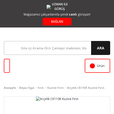
UZMAN İLE
GÖRÜŞ
Mağazamız çalışanlarınla şimdi
canlı
görüşün!
BAĞLAN
ARA
Ürün
Anasayfa
Beyaz Eşya
Fırın
Kuzine Fırın
Arçelik CK110K Kuzine Fırın