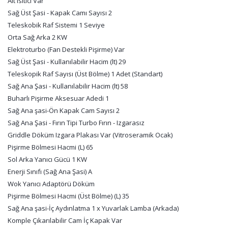
Alt Isıtıcı Var
Sağ Üst Şasi - Kapak Camı Sayısı 2
Teleskobik Raf Sistemi 1 Seviye
Orta Sağ Arka 2 KW
Elektroturbo (Fan Destekli Pişirme) Var
Sağ Üst Şasi - Kullanılabilir Hacim (lt) 29
Teleskopik Raf Sayısı (Üst Bölme) 1 Adet (Standart)
Sağ Ana Şasi - Kullanılabilir Hacim (lt) 58
Buharlı Pişirme Aksesuar Adedi 1
Sağ Ana şasi-Ön Kapak Cam Sayısı 2
Sağ Ana Şasi - Fırın Tipi Turbo Fırın - Izgarasız
Griddle Döküm Izgara Plakası Var (Vitroseramik Ocak)
Pişirme Bölmesi Hacmi (L) 65
Sol Arka Yanıcı Gücü 1 KW
Enerji Sınıfı (Sağ Ana Şasi) A
Wok Yanıcı Adaptörü Döküm
Pişirme Bölmesi Hacmi (Üst Bölme) (L) 35
Sağ Ana şasi-İç Aydınlatma 1 x Yuvarlak Lamba (Arkada)
Komple Çıkarılabilir Cam İç Kapak Var