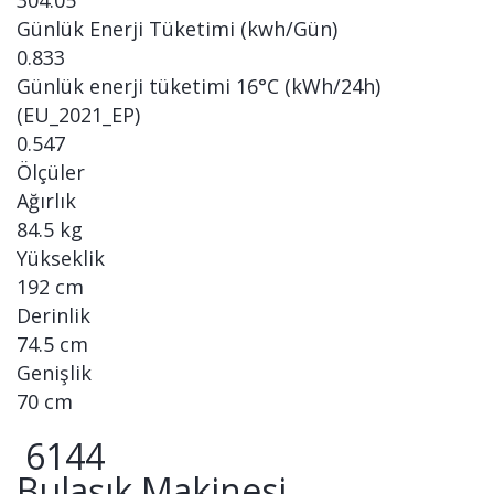
304.05
Günlük Enerji Tüketimi (kwh/Gün)
0.833
Günlük enerji tüketimi 16°C (kWh/24h)
(EU_2021_EP)
0.547
Ölçüler
Ağırlık
84.5 kg
Yükseklik
192 cm
Derinlik
74.5 cm
Genişlik
70 cm
6144
Bulaşık Makinesi