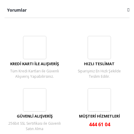
Yorumlar
Bu ürüne ilk yorumu siz yapın!
Yorum Yaz
KREDİ KARTI İLE ALIŞVERİŞ
HIZLI TESLİMAT
Tüm Kredi Kartları ile Güvenli
Siparişiniz En Hızlı Şekilde
Alışveriş Yapabilirsiniz.
Teslim Edilir.
GÜVENLİ ALIŞVERİŞ
MÜŞTERİ HİZMETLERİ
256bit SSL Sertifikası ile Güvenli
444 61 04
Satın Alma