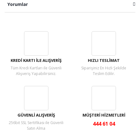
Yorumlar
Bu ürüne ilk yorumu siz yapın!
Yorum Yaz
KREDİ KARTI İLE ALIŞVERİŞ
HIZLI TESLİMAT
Tüm Kredi Kartları ile Güvenli
Siparişiniz En Hızlı Şekilde
Alışveriş Yapabilirsiniz.
Teslim Edilir.
GÜVENLİ ALIŞVERİŞ
MÜŞTERİ HİZMETLERİ
256bit SSL Sertifikası ile Güvenli
444 61 04
Satın Alma