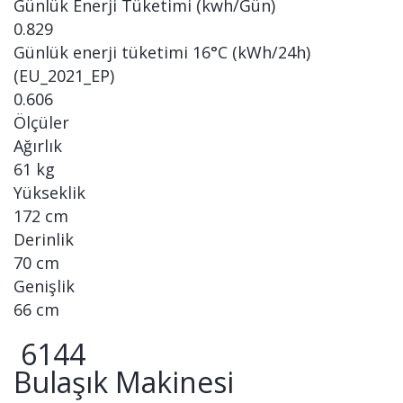
Günlük Enerji Tüketimi (kwh/Gün)
0.829
Günlük enerji tüketimi 16°C (kWh/24h)
(EU_2021_EP)
0.606
Ölçüler
Ağırlık
61 kg
Yükseklik
172 cm
Derinlik
70 cm
Genişlik
66 cm
6144
Bulaşık Makinesi