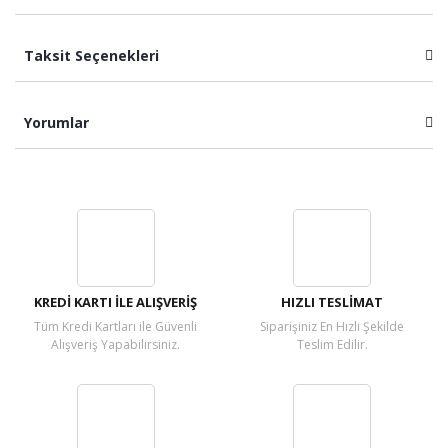
Taksit Seçenekleri
Yorumlar
Bu ürüne ilk yorumu siz yapın!
Yorum Yaz
KREDİ KARTI İLE ALIŞVERİŞ
HIZLI TESLİMAT
Tüm Kredi Kartları ile Güvenli
Siparişiniz En Hızlı Şekilde
Alışveriş Yapabilirsiniz.
Teslim Edilir.