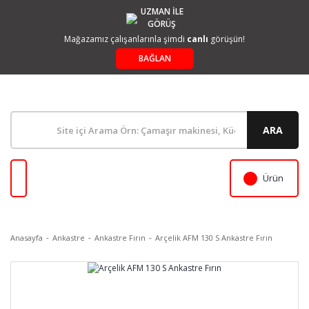
UZMAN İLE
GÖRÜŞ
Mağazamız çalışanlarınla şimdi
canlı
görüşün!
BAĞLAN
ARA
Ürün
Anasayfa
Ankastre
Ankastre Fırın
Arçelik AFM 130 S Ankastre Fırın