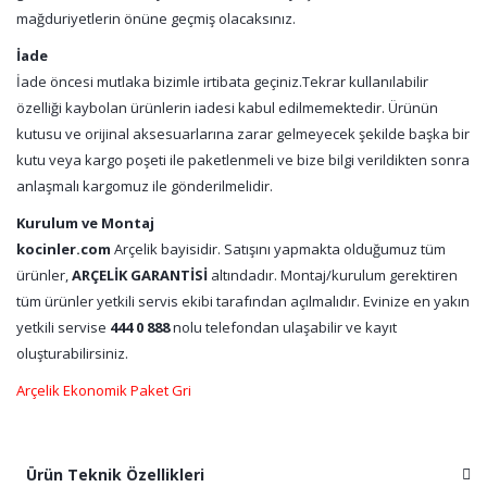
mağduriyetlerin önüne geçmiş olacaksınız.
İade
İade öncesi mutlaka bizimle irtibata geçiniz.Tekrar kullanılabilir
özelliği kaybolan ürünlerin iadesi kabul edilmemektedir. Ürünün
kutusu ve orijinal aksesuarlarına zarar gelmeyecek şekilde başka bir
kutu veya kargo poşeti ile paketlenmeli ve bize bilgi verildikten sonra
anlaşmalı kargomuz ile gönderilmelidir.
Kurulum ve Montaj
kocinler.com
Arçelik bayisidir. Satışını yapmakta olduğumuz tüm
ürünler,
ARÇELİK GARANTİSİ
altındadır. Montaj/kurulum gerektiren
tüm ürünler yetkili servis ekibi tarafından açılmalıdır. Evinize en yakın
yetkili servise
444 0 888
nolu telefondan ulaşabilir ve kayıt
oluşturabilirsiniz.
Arçelik Ekonomik Paket Gri
Ürün Teknik Özellikleri