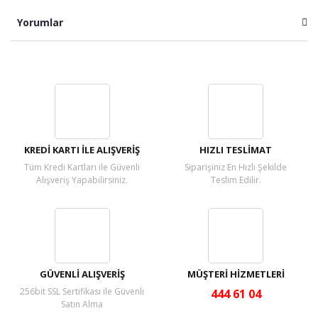
Yorumlar
Bu ürüne ilk yorumu siz yapın!
Yorum Yaz
KREDİ KARTI İLE ALIŞVERİŞ
HIZLI TESLİMAT
Tüm Kredi Kartları ile Güvenli
Siparişiniz En Hızlı Şekilde
Alışveriş Yapabilirsiniz.
Teslim Edilir.
GÜVENLİ ALIŞVERİŞ
MÜŞTERİ HİZMETLERİ
256bit SSL Sertifikası ile Güvenli
444 61 04
Satın Alma