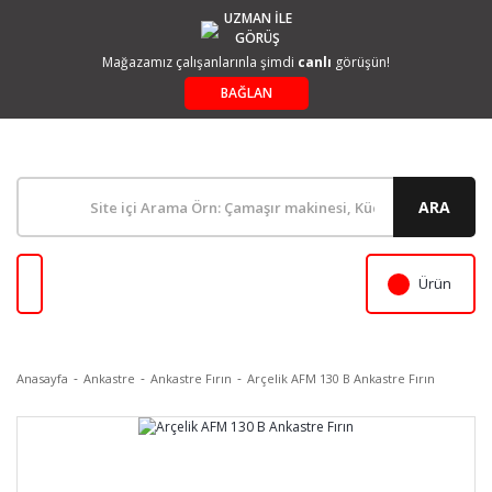
UZMAN İLE
GÖRÜŞ
Mağazamız çalışanlarınla şimdi
canlı
görüşün!
BAĞLAN
ARA
Ürün
Anasayfa
Ankastre
Ankastre Fırın
Arçelik AFM 130 B Ankastre Fırın