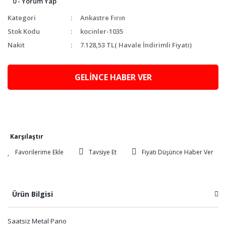
0 - Yorum Yap
Kategori
Ankastre Fırın
Stok Kodu
kocinler-1035
Nakit
7.128,53 TL
( Havale İndirimli Fiyatı)
GELİNCE HABER VER
Karşılaştır
Tavsiye Et
Fiyatı Düşünce Haber Ver
Ürün Bilgisi
Saatsiz Metal Pano