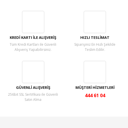
Bu ürüne ilk yorumu siz yapın!
Yorum Yaz
KREDİ KARTI İLE ALIŞVERİŞ
HIZLI TESLİMAT
Tüm Kredi Kartları ile Güvenli
Siparişiniz En Hızlı Şekilde
Alışveriş Yapabilirsiniz.
Teslim Edilir.
GÜVENLİ ALIŞVERİŞ
MÜŞTERİ HİZMETLERİ
256bit SSL Sertifikası ile Güvenli
444 61 04
Satın Alma