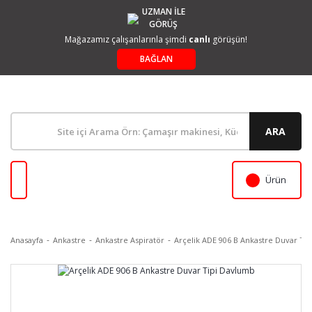
UZMAN İLE
GÖRÜŞ
Mağazamız çalışanlarınla şimdi
canlı
görüşün!
BAĞLAN
ARA
Ürün
Anasayfa
Ankastre
Ankastre Aspiratör
Arçelik ADE 906 B Ankastre Duvar Ti