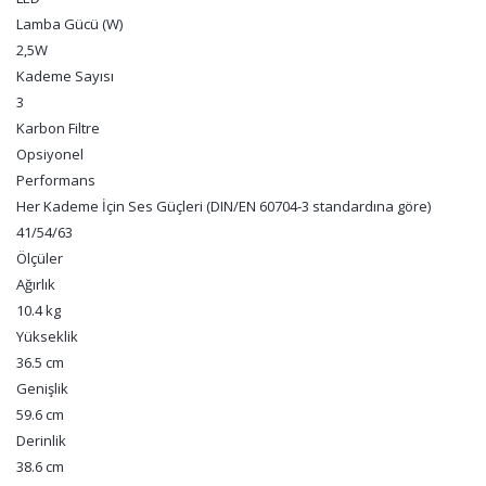
Lamba Gücü (W)
2,5W
Kademe Sayısı
3
Karbon Filtre
Opsiyonel
Performans
Her Kademe İçin Ses Güçleri (DIN/EN 60704-3 standardına göre)
41/54/63
Ölçüler
Ağırlık
10.4 kg
Yükseklik
36.5 cm
Genişlik
59.6 cm
Derinlik
38.6 cm