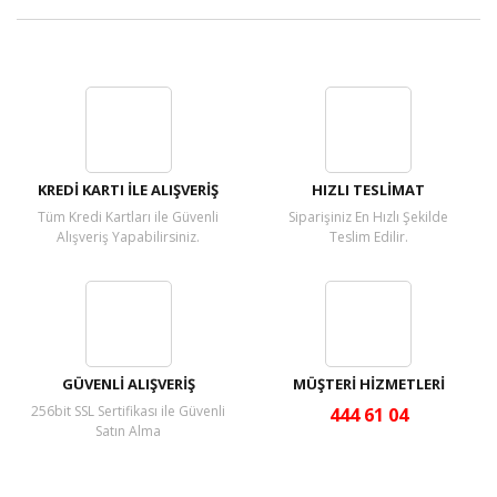
Bu ürüne ilk yorumu siz yapın!
Yorum Yaz
KREDİ KARTI İLE ALIŞVERİŞ
HIZLI TESLİMAT
Tüm Kredi Kartları ile Güvenli
Siparişiniz En Hızlı Şekilde
Alışveriş Yapabilirsiniz.
Teslim Edilir.
GÜVENLİ ALIŞVERİŞ
MÜŞTERİ HİZMETLERİ
256bit SSL Sertifikası ile Güvenli
444 61 04
Satın Alma