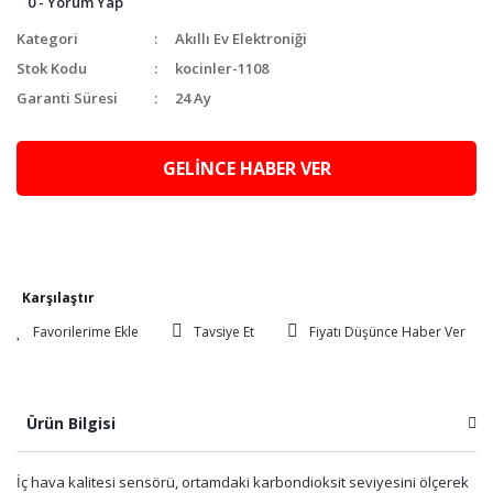
0 - Yorum Yap
Kategori
Akıllı Ev Elektroniği
Stok Kodu
kocinler-1108
Garanti Süresi
24 Ay
GELİNCE HABER VER
Karşılaştır
Tavsiye Et
Fiyatı Düşünce Haber Ver
Ürün Bilgisi
İç hava kalitesi sensörü, ortamdaki karbondioksit seviyesini ölçerek