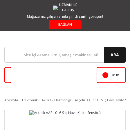
UZMAN İLE
GÖRÜŞ
Mağazamız çalışanlarınla şimdi
canlı
görüşün!
BAĞLAN
ARA
Ürün
Anasayfa
Elektronik
Akıllı Ev Elektroniği
Arçelik AAE 1016 S İç Hava Kalite S