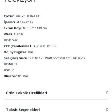
Çözünürlük
: ULTRA HD
İşlemci
: 4 Çekirdek
Ekran Boyutu
: 55'' / 139 cm
Wi-Fi
: Dahili
HDR
: Var
PPR (Yenilenme Hızı)
: 900 Hz PPR
Dolby Digital
: Var
Ses Çıkış Gücü
: 2 x 10 / 20 Watt nominal / müzik gücü
HDMI
: 3
USB
: 2
Bluetooth
: Var
Ürün Teknik Özellikleri
Taksit Seçenekleri