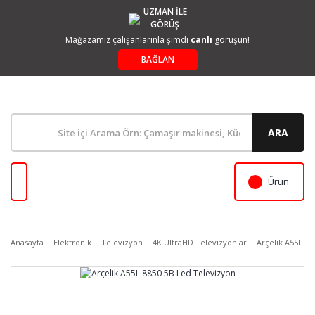
UZMAN İLE
GÖRÜŞ
Mağazamız çalışanlarınla şimdi
canlı
görüşün!
BAĞLAN
ARA
Ürün
Anasayfa
Elektronik
Televizyon
4K UltraHD Televizyonlar
Arçelik A55L 88