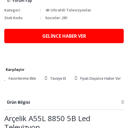
0 - Yorum Yap
Kategori
4K UltraHD Televizyonlar
Stok Kodu
kocinler-281
GELİNCE HABER VER
Karşılaştır
Tavsiye Et
Fiyatı Düşünce Haber Ver
Ürün Bilgisi
Arçelik A55L 8850 5B Led
Televizyon