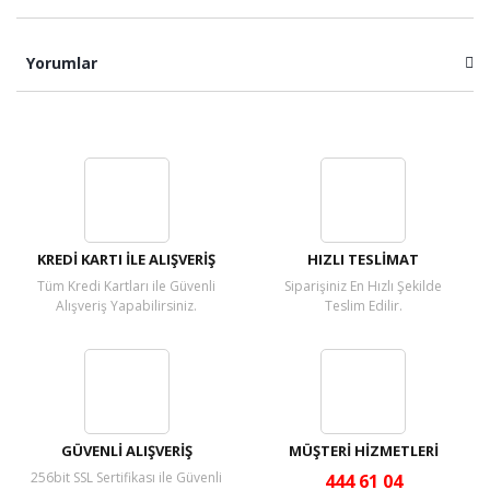
Yorumlar
Bu ürüne ilk yorumu siz yapın!
Yorum Yaz
KREDİ KARTI İLE ALIŞVERİŞ
HIZLI TESLİMAT
Tüm Kredi Kartları ile Güvenli
Siparişiniz En Hızlı Şekilde
Alışveriş Yapabilirsiniz.
Teslim Edilir.
GÜVENLİ ALIŞVERİŞ
MÜŞTERİ HİZMETLERİ
256bit SSL Sertifikası ile Güvenli
444 61 04