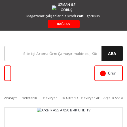
UZMAN İLE
GÖRÜŞ
Mağazamız çalışanlarınla şimdi
canlı
görüşün!
BAĞLAN
ARA
Ürün
Anasayfa
Elektronik
Televizyon
4K UltraHD Televizyonlar
Arçelik A55 A 8