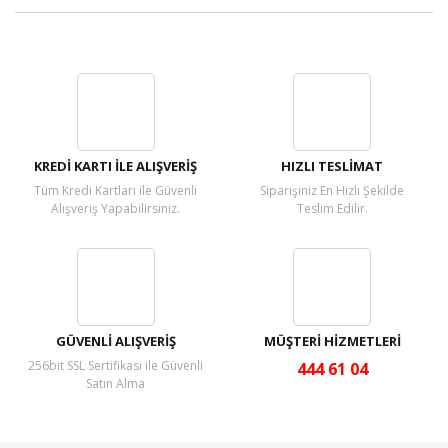
Bu ürüne ilk yorumu siz yapın!
Yorum Yaz
KREDİ KARTI İLE ALIŞVERİŞ
HIZLI TESLİMAT
Tüm Kredi Kartları ile Güvenli
Siparişiniz En Hızlı Şekilde
Alışveriş Yapabilirsiniz.
Teslim Edilir.
GÜVENLİ ALIŞVERİŞ
MÜŞTERİ HİZMETLERİ
256bit SSL Sertifikası ile Güvenli
444 61 04
Satın Alma