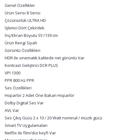
Genel Özellikler
Ürün Serisi 8 Serisi
Çözünürlük ULTRA HD
İşlemci Dört Çekirdek
İnç/Ekran Boyutu 55'/139 cm
Ürün Rengi Siyah
Görüntü Özellikleri
HDR ile sinematik kalitede net görüntü Var
Kontrast Geliştirici DCR PLUS
VPI 1300
PPR 800 Hz PPR
Ses Özellikleri
Hoparlör 2 Adet Öne Bakan Hoparlör
Dolby Digital Ses Var
AVL Var
Ses Çıkış Gücü 2 x 10 / 20 Watt nominal / müzik gücü
Smart TV Uygulamaları
Netflix ile film/dizi keyfi Var