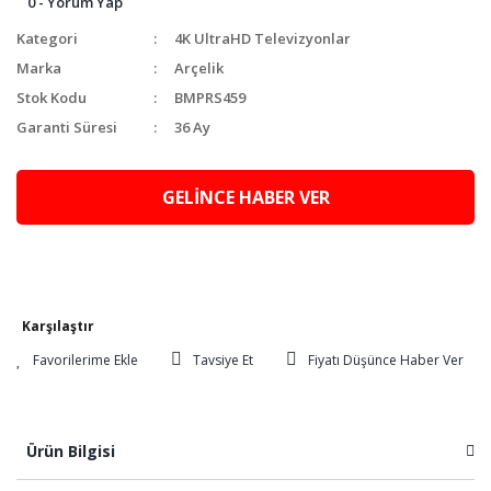
0 - Yorum Yap
Kategori
4K UltraHD Televizyonlar
Marka
Arçelik
Stok Kodu
BMPRS459
Garanti Süresi
36 Ay
GELİNCE HABER VER
Karşılaştır
Tavsiye Et
Fiyatı Düşünce Haber Ver
Ürün Bilgisi