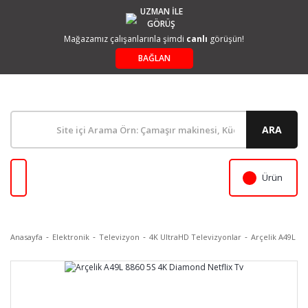
UZMAN İLE
GÖRÜŞ
Mağazamız çalışanlarınla şimdi
canlı
görüşün!
BAĞLAN
ARA
Ürün
Anasayfa
Elektronik
Televizyon
4K UltraHD Televizyonlar
Arçelik A49L 88