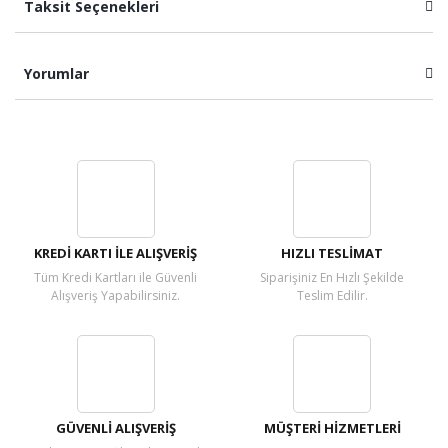
Taksit Seçenekleri
Yorumlar
Bu ürüne ilk yorumu siz yapın!
Yorum Yaz
KREDİ KARTI İLE ALIŞVERİŞ
HIZLI TESLİMAT
Tüm Kredi Kartları ile Güvenli
Siparişiniz En Hızlı Şekilde
Alışveriş Yapabilirsiniz.
Teslim Edilir.
GÜVENLİ ALIŞVERİŞ
MÜŞTERİ HİZMETLERİ