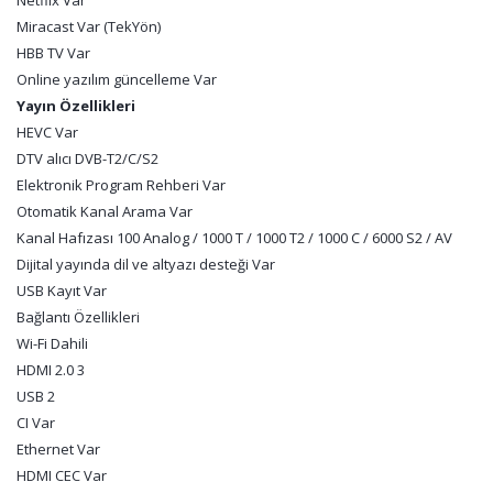
Netflix Var
Miracast Var (TekYön)
HBB TV Var
Online yazılım güncelleme Var
Yayın Özellikleri
HEVC Var
DTV alıcı DVB-T2/C/S2
Elektronik Program Rehberi Var
Otomatik Kanal Arama Var
Kanal Hafızası 100 Analog / 1000 T / 1000 T2 / 1000 C / 6000 S2 / AV
Dijital yayında dil ve altyazı desteği Var
USB Kayıt Var
Bağlantı Özellikleri
Wi-Fi Dahili
HDMI 2.0 3
USB 2
CI Var
Ethernet Var
HDMI CEC Var