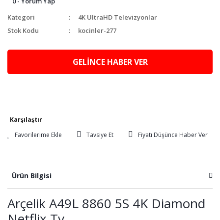
0 - Yorum Yap
Kategori
4K UltraHD Televizyonlar
Stok Kodu
kocinler-277
GELİNCE HABER VER
Karşılaştır
Tavsiye Et
Fiyatı Düşünce Haber Ver
Ürün Bilgisi
Arçelik A49L 8860 5S 4K Diamond
Netflix Tv