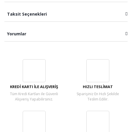
Taksit Seçenekleri
Yorumlar
Bu ürüne ilk yorumu siz yapın!
Yorum Yaz
KREDİ KARTI İLE ALIŞVERİŞ
HIZLI TESLİMAT
Tüm Kredi Kartları ile Güvenli
Siparişiniz En Hızlı Şekilde
Alışveriş Yapabilirsiniz.
Teslim Edilir.