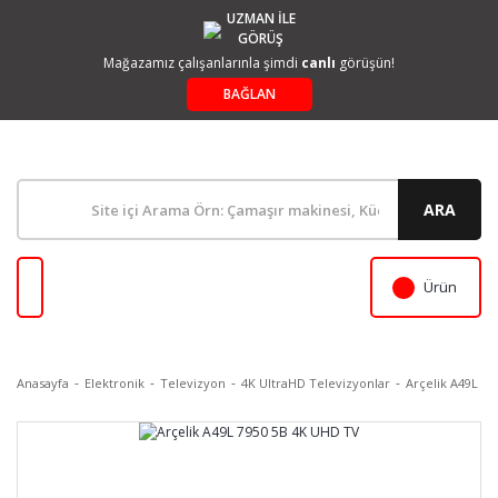
UZMAN İLE
GÖRÜŞ
Mağazamız çalışanlarınla şimdi
canlı
görüşün!
BAĞLAN
ARA
Ürün
Anasayfa
Elektronik
Televizyon
4K UltraHD Televizyonlar
Arçelik A49L 7