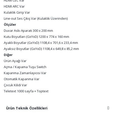
HDMI CEC Var
HDMI ARC Var
Kulaklık Girişi Var
Line-out Ses Çıkış Var (Kulaklık Üzerinden)
Ölçüler
Duvar Askı Aparatı 300 x 200 mm
Kutu Boyutları (GxYxD) 1200 x 774 x 160 mm
Ayaklı Boyutlar (GxYxD) 1108,4 x 701,6 x 233,4 mm
Ayaksız Boyutlar (GxYxD) 1108,4 x 649,8 x 85,2 mm
Diğer
Ürün Ayağı Var
Açma / Kapama Tuşu Switch
Kapanma Zamanlayıcısı Var
Otomatik Kapanma Var
Çocuk Kilidi Var
Teletext 1000 sayfa + Toptext
Ürün Teknik Özellikleri