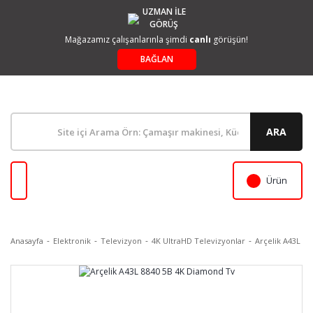
UZMAN İLE
GÖRÜŞ
Mağazamız çalışanlarınla şimdi
canlı
görüşün!
BAĞLAN
ARA
Ürün
Anasayfa
Elektronik
Televizyon
4K UltraHD Televizyonlar
Arçelik A43L 8