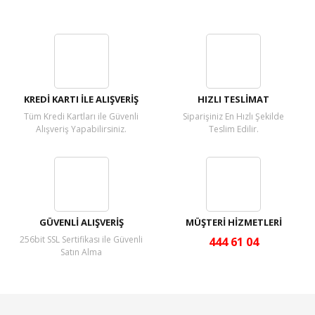
Bu ürüne ilk yorumu siz yapın!
Yorum Yaz
KREDİ KARTI İLE ALIŞVERİŞ
HIZLI TESLİMAT
Tüm Kredi Kartları ile Güvenli
Siparişiniz En Hızlı Şekilde
Alışveriş Yapabilirsiniz.
Teslim Edilir.
GÜVENLİ ALIŞVERİŞ
MÜŞTERİ HİZMETLERİ
256bit SSL Sertifikası ile Güvenli
444 61 04
Satın Alma