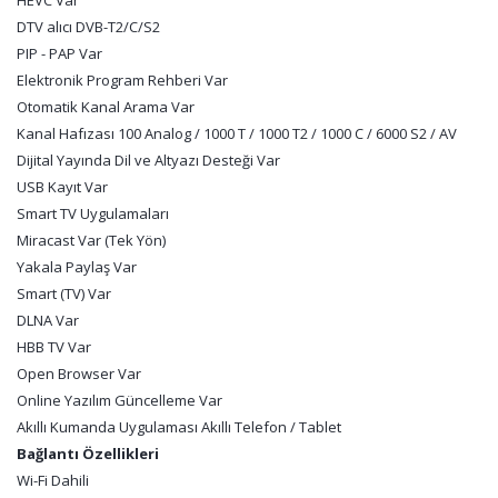
HEVC Var
DTV alıcı DVB-T2/C/S2
PIP - PAP Var
Elektronik Program Rehberi Var
Otomatik Kanal Arama Var
Kanal Hafızası 100 Analog / 1000 T / 1000 T2 / 1000 C / 6000 S2 / AV
Dijital Yayında Dil ve Altyazı Desteği Var
USB Kayıt Var
Smart TV Uygulamaları
Miracast Var (Tek Yön)
Yakala Paylaş Var
Smart (TV) Var
DLNA Var
HBB TV Var
Open Browser Var
Online Yazılım Güncelleme Var
Akıllı Kumanda Uygulaması Akıllı Telefon / Tablet
Bağlantı Özellikleri
Wi-Fi Dahili