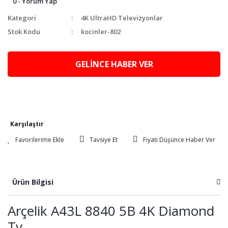
0 - Yorum Yap
Kategori
4K UltraHD Televizyonlar
Stok Kodu
kocinler-802
GELİNCE HABER VER
Karşılaştır
Tavsiye Et
Fiyatı Düşünce Haber Ver
Ürün Bilgisi
Arçelik A43L 8840 5B 4K Diamond
Tv