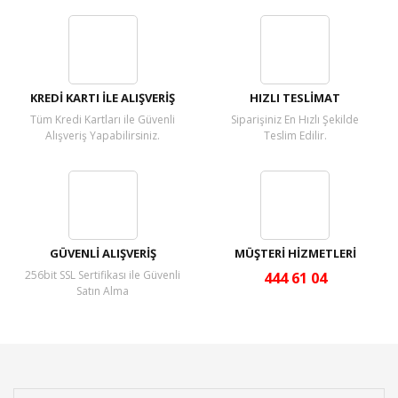
Bu ürüne ilk yorumu siz yapın!
Yorum Yaz
KREDİ KARTI İLE ALIŞVERİŞ
HIZLI TESLİMAT
Tüm Kredi Kartları ile Güvenli
Siparişiniz En Hızlı Şekilde
Alışveriş Yapabilirsiniz.
Teslim Edilir.
GÜVENLİ ALIŞVERİŞ
MÜŞTERİ HİZMETLERİ
256bit SSL Sertifikası ile Güvenli
444 61 04
Satın Alma