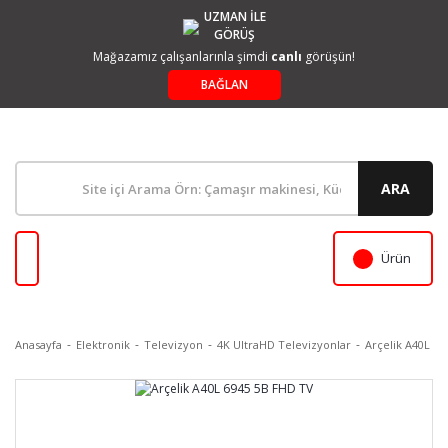
UZMAN İLE
GÖRÜŞ
Mağazamız çalışanlarınla şimdi
canlı
görüşün!
BAĞLAN
ARA
Ürün
Anasayfa
Elektronik
Televizyon
4K UltraHD Televizyonlar
Arçelik A40L 6