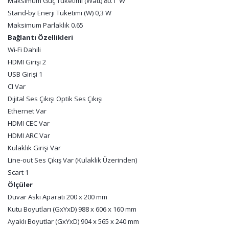
Maksimum Güç Tüketimi (Watt) 80.1 W
Stand-by Enerji Tüketimi (W) 0,3 W
Maksimum Parlaklık 0.65
Bağlantı Özellikleri
Wi-Fi Dahili
HDMI Girişi 2
USB Girişi 1
CI Var
Dijital Ses Çıkışı Optik Ses Çıkışı
Ethernet Var
HDMI CEC Var
HDMI ARC Var
Kulaklık Girişi Var
Line-out Ses Çıkış Var (Kulaklık Üzerinden)
Scart 1
Ölçüler
Duvar Askı Aparatı 200 x 200 mm
Kutu Boyutları (GxYxD) 988 x 606 x 160 mm
Ayaklı Boyutlar (GxYxD) 904 x 565 x 240 mm