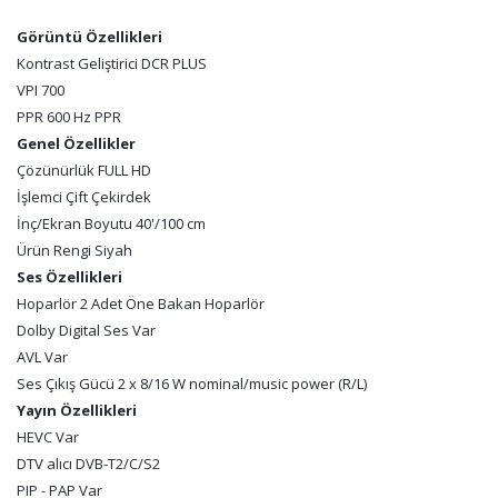
Görüntü Özellikleri
Kontrast Geliştirici DCR PLUS
VPI 700
PPR 600 Hz PPR
Genel Özellikler
Çözünürlük FULL HD
İşlemci Çift Çekirdek
İnç/Ekran Boyutu 40'/100 cm
Ürün Rengi Siyah
Ses Özellikleri
Hoparlör 2 Adet Öne Bakan Hoparlör
Dolby Digital Ses Var
AVL Var
Ses Çıkış Gücü 2 x 8/16 W nominal/music power (R/L)
Yayın Özellikleri
HEVC Var
DTV alıcı DVB-T2/C/S2
PIP - PAP Var