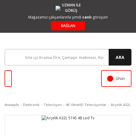
UZMAN İLE
GÖRÜŞ
Mağazamız çalışanlarınla şimdi
canlı
görüşün!
BAĞLAN
ARA
Ürün
Anasayfa
Elektronik
Televizyon
4K UltraHD Televizyonlar
Arçelik A32L 57