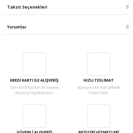
Taksit Seçenekleri
Yorumlar
Bu ürüne ilk yorumu siz yapın!
Yorum Yaz
KREDİ KARTI İLE ALIŞVERİŞ
HIZLI TESLİMAT
Tüm Kredi Kartları ile Güvenli
Siparişiniz En Hızlı Şekilde
Alışveriş Yapabilirsiniz.
Teslim Edilir.
GÜVENLİ ALIŞVERİŞ
MÜŞTERİ HİZMETLERİ