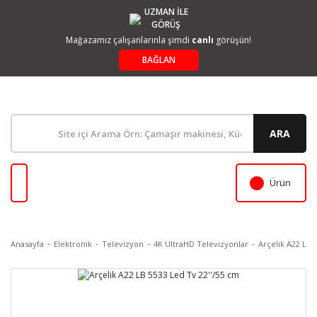
UZMAN İLE
GÖRÜŞ
Mağazamız çalışanlarınla şimdi
canlı
görüşün!
BAĞLAN
ARA
Ürün
Anasayfa
Elektronik
Televizyon
4K UltraHD Televizyonlar
Arçelik A22 LB 