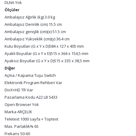
DLNA
Yok
Ölçüler
Ambalajsız Ağırlık (kg)
3.0 kg
Ambalajsız Derinlik (cm)
15.5 cm
Ambalajsız genişlik (cm)(x)
51.5 cm
Ambalajsız Yükseklik (cm)(y)
36.4 cm
Kutu Boyutları (G x Y x D)
584 x 127 x 405 mm
Ayaklı Boyutlar (G x Y x D)
515 x 364 x 154,5 mm
Ayaksız Boyutlar (G x Y x D)
515 x 335 x 38,5 mm
Diğer
Açma / Kapama Tuşu
Switch
Elektronik Program Rehberi
Var
DivX+HD TR
Var
Pazarlama Kodu
A22 LB 5433
Open Browser
Yok
Marka
ARÇELİK
Teletext
1000 sayfa + Toptext
Max. Parlaklık
% 65
Frekans
50-60