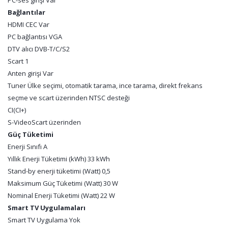
PC-ses girişi
Var
Bağlantılar
HDMI CEC
Var
PC bağlantısı
VGA
DTV alıcı
DVB-T/C/S2
Scart
1
Anten girişi
Var
Tuner
Ülke seçimi, otomatik tarama, ince tarama, direkt frekans
seçme ve scart üzerinden NTSC desteği
CI
(CI+)
S-Video
Scart üzerinden
Güç Tüketimi
Enerji Sınıfı
A
Yıllık Enerji Tüketimi (kWh)
33 kWh
Stand-by enerji tüketimi (Watt)
0,5
Maksimum Güç Tüketimi (Watt)
30 W
Nominal Enerji Tüketimi (Watt)
22 W
Smart TV Uygulamaları
Smart TV Uygulama
Yok