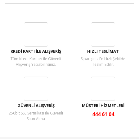
Bu ürüne ilk yorumu siz yapın!
Yorum Yaz
KREDİ KARTI İLE ALIŞVERİŞ
HIZLI TESLİMAT
Tüm Kredi Kartları ile Güvenli
Siparişiniz En Hızlı Şekilde
Alışveriş Yapabilirsiniz.
Teslim Edilir.
GÜVENLİ ALIŞVERİŞ
MÜŞTERİ HİZMETLERİ
256bit SSL Sertifikası ile Güvenli
444 61 04
Satın Alma