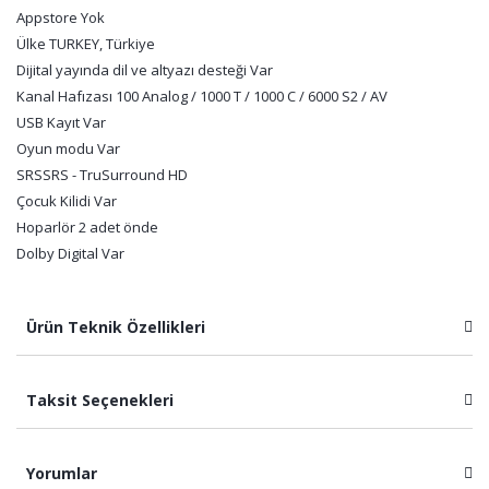
Appstore
Yok
Ülke
TURKEY, Türkiye
Dijital yayında dil ve altyazı desteği
Var
Kanal Hafızası
100 Analog / 1000 T / 1000 C / 6000 S2 / AV
USB Kayıt
Var
Oyun modu
Var
SRS
SRS - TruSurround HD
Çocuk Kilidi
Var
Hoparlör
2 adet önde
Dolby Digital
Var
Ürün Teknik Özellikleri
Taksit Seçenekleri
Yorumlar