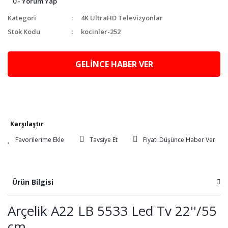
0 - Yorum Yap
Kategori
4K UltraHD Televizyonlar
Stok Kodu
kocinler-252
GELİNCE HABER VER
Karşılaştır
Tavsiye Et
Fiyatı Düşünce Haber Ver
Ürün Bilgisi
Arçelik A22 LB 5533 Led Tv 22''/55
cm