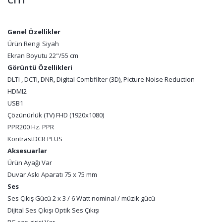
Genel Özellikler
Ürün Rengi
Siyah
Ekran Boyutu
22"/55 cm
Görüntü Özellikleri
DLTI , DCTI, DNR, Digital Combfilter (3D), Picture Noise Reduction
HDMI
2
USB
1
Çözünürlük (TV)
FHD (1920x1080)
PPR
200 Hz. PPR
Kontrast
DCR PLUS
Aksesuarlar
Ürün Ayağı
Var
Duvar Askı Aparatı
75 x 75 mm
Ses
Ses Çıkış Gücü
2 x 3 / 6 Watt nominal / müzik gücü
Dijital Ses Çıkışı
Optik Ses Çıkışı