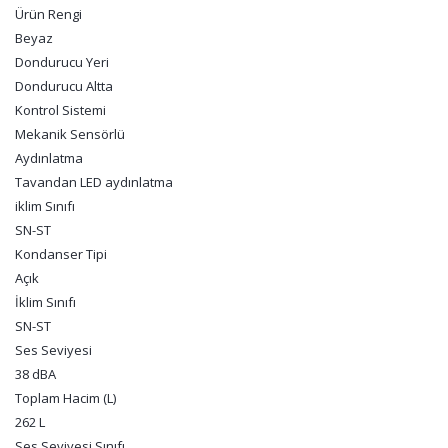
Ürün Rengi
Beyaz
Dondurucu Yeri
Dondurucu Altta
Kontrol Sistemi
Mekanik Sensörlü
Aydınlatma
Tavandan LED aydınlatma
iklim Sınıfı
SN-ST
Kondanser Tipi
Açık
İklim Sınıfı
SN-ST
Ses Seviyesi
38 dBA
Toplam Hacim (L)
262 L
Ses Seviyesi Sınıfı