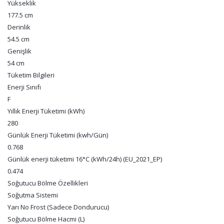
Yükseklik
177.5 cm
Derinlik
54.5 cm
Genişlik
54 cm
Tüketim Bilgileri
Enerji Sınıfı
F
Yıllık Enerji Tüketimi (kWh)
280
Günlük Enerji Tüketimi (kwh/Gün)
0.768
Günlük enerji tüketimi 16°C (kWh/24h) (EU_2021_EP)
0.474
Soğutucu Bölme Özellikleri
Soğutma Sistemi
Yarı No Frost (Sadece Dondurucu)
Soğutucu Bölme Hacmi (L)