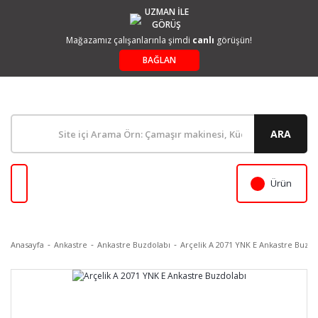
UZMAN İLE
GÖRÜŞ
Mağazamız çalışanlarınla şimdi
canlı
görüşün!
BAĞLAN
ARA
Ürün
Anasayfa
Ankastre
Ankastre Buzdolabı
Arçelik A 2071 YNK E Ankastre Buzdo