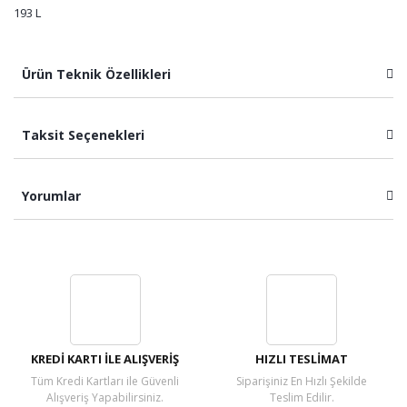
193 L
Ürün Teknik Özellikleri
Taksit Seçenekleri
Yorumlar
Bu ürüne ilk yorumu siz yapın!
Yorum Yaz
KREDİ KARTI İLE ALIŞVERİŞ
HIZLI TESLİMAT
Tüm Kredi Kartları ile Güvenli
Siparişiniz En Hızlı Şekilde
Alışveriş Yapabilirsiniz.
Teslim Edilir.