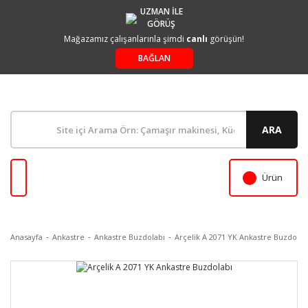
UZMAN İLE
GÖRÜŞ
Mağazamız çalışanlarınla şimdi
canlı
görüşün!
BAĞLAN
ARA
Ürün
Anasayfa
Ankastre
Ankastre Buzdolabı
Arçelik A 2071 YK Ankastre Buzdolab