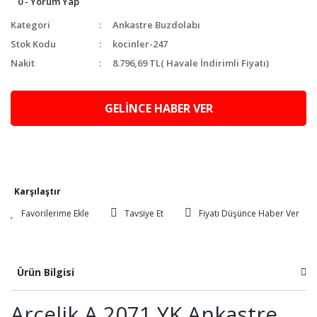
0 - Yorum Yap
Kategori
Ankastre Buzdolabı
Stok Kodu
kocinler-247
Nakit
8.796,69 TL
( Havale İndirimli Fiyatı)
GELİNCE HABER VER
Karşılaştır
Tavsiye Et
Fiyatı Düşünce Haber Ver
Ürün Bilgisi
Arçelik A 2071 YK Ankastre