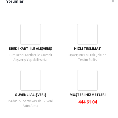
Yorumlar
Bu ürüne ilk yorumu siz yapın!
Yorum Yaz
KREDİ KARTI İLE ALIŞVERİŞ
HIZLI TESLİMAT
Tüm Kredi Kartları ile Güvenli
Siparişiniz En Hızlı Şekilde
Alışveriş Yapabilirsiniz.
Teslim Edilir.
GÜVENLİ ALIŞVERİŞ
MÜŞTERİ HİZMETLERİ
256bit SSL Sertifikası ile Güvenli
444 61 04
Satın Alma