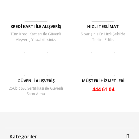
Yorum Yaz
KREDİ KARTI İLE ALIŞVERİŞ
HIZLI TESLİMAT
Tüm Kredi Kartları ile Güvenli
Siparişiniz En Hızlı Şekilde
Alışveriş Yapabilirsiniz.
Teslim Edilir.
GÜVENLİ ALIŞVERİŞ
MÜŞTERİ HİZMETLERİ
256bit SSL Sertifikası ile Güvenli
444 61 04
Satın Alma
Kategoriler