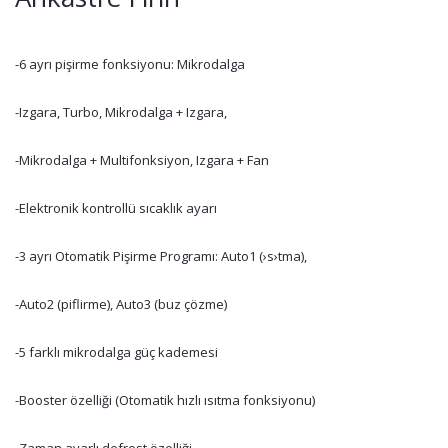
-6 ayrı pişirme fonksiyonu: Mikrodalga
-Izgara, Turbo, Mikrodalga + Izgara,
-Mikrodalga + Multifonksiyon, Izgara + Fan
-Elektronik kontrollü sıcaklık ayarı
-3 ayrı Otomatik Pişirme Programı: Auto1 (›s›tma),
-Auto2 (piflirme), Auto3 (buz çözme)
-5 farklı mikrodalga güç kademesi
-Booster özelliği (Otomatik hızlı ısıtma fonksiyonu)