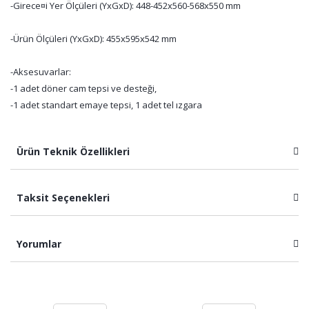
-Girece¤i Yer Ölçüleri (YxGxD): 448-452x560-568x550 mm
-Ürün Ölçüleri (YxGxD): 455x595x542 mm
-Aksesuvarlar:
-1 adet döner cam tepsi ve desteği,
-1 adet standart emaye tepsi, 1 adet tel ızgara
Ürün Teknik Özellikleri
Taksit Seçenekleri
Yorumlar
Bu ürüne ilk yorumu siz yapın!