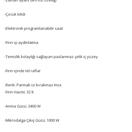
-Zaman ayarlı defrost özelliği
-Çocuk kilidi
-Elektronik programlanabilir saat
-Fırın içi aydInlatma
-Temizlik kolaylığı sağlayan paslanmaz çelik iç yüzey
-Fırın içinde tel raflar
-Renk: Parmak izi b›rakmaz Inox
-Fırın Hacmi: 32 lt
-Anma Gücü: 3400 W
-Mikrodalga Çıkış Gücü: 1000 W