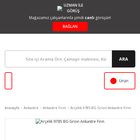
UZMAN İLE
GÖRÜŞ
Mağazamız çalışanlarınla şimdi
canlı
görüşün!
BAĞLAN
ARA
Ürün
Anasayfa
Ankastre
Ankastre Fırın
Arçelik 9785 BG Grion Ankastre Fırın