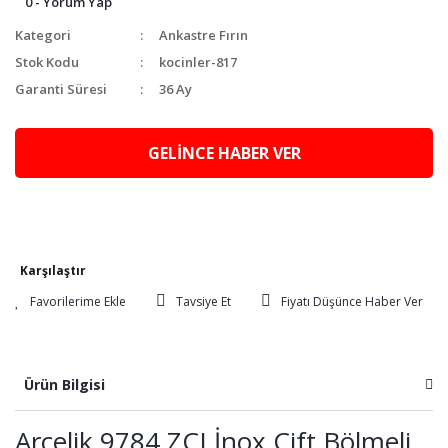
0 - Yorum Yap
Kategori
Ankastre Fırın
Stok Kodu
kocinler-817
Garanti Süresi
36 Ay
GELİNCE HABER VER
Karşılaştır
Tavsiye Et
Fiyatı Düşünce Haber Ver
Ürün Bilgisi
Arçelik 9784 ZCI İnox Çift Bölmeli