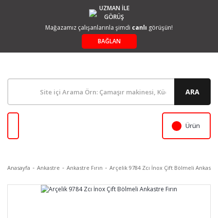
UZMAN İLE
GÖRÜŞ
Mağazamız çalışanlarınla şimdi
canlı
görüşün!
BAĞLAN
ARA
Ürün
Anasayfa
Ankastre
Ankastre Fırın
Arçelik 9784 Zcı İnox Çift Bölmeli Ankastre