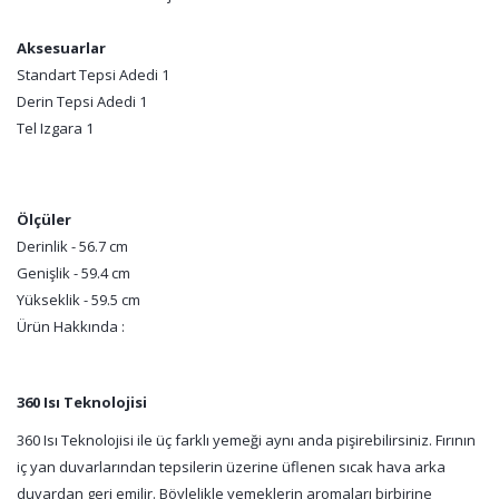
Aksesuarlar
Standart Tepsi Adedi 1
Derin Tepsi Adedi 1
Tel Izgara 1
Ölçüler
Derinlik - 56.7 cm
Genişlik - 59.4 cm
Yükseklik - 59.5 cm
Ürün Hakkında :
360 Isı Teknolojisi
360 Isı Teknolojisi ile üç farklı yemeği aynı anda pişirebilirsiniz. Fırının
iç yan duvarlarından tepsilerin üzerine üflenen sıcak hava arka
duvardan geri emilir. Böylelikle yemeklerin aromaları birbirine