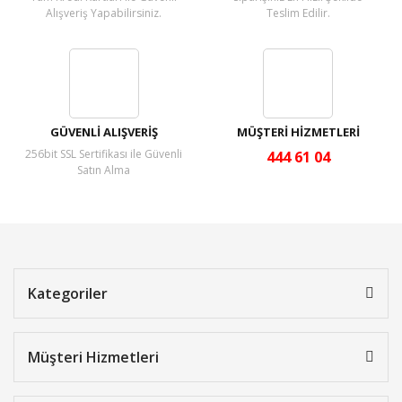
Alışveriş Yapabilirsiniz.
Teslim Edilir.
GÜVENLİ ALIŞVERİŞ
MÜŞTERİ HİZMETLERİ
256bit SSL Sertifikası ile Güvenli
444 61 04
Satın Alma
Kategoriler
Müşteri Hizmetleri