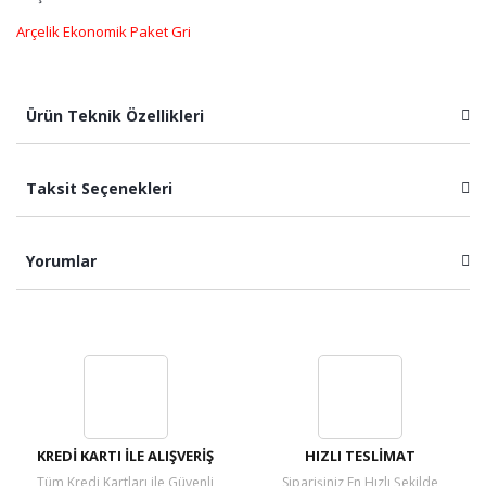
Arçelik Ekonomik Paket Gri
Ürün Teknik Özellikleri
Taksit Seçenekleri
Yorumlar
Bu ürüne ilk yorumu siz yapın!
Yorum Yaz
KREDİ KARTI İLE ALIŞVERİŞ
HIZLI TESLİMAT
Tüm Kredi Kartları ile Güvenli
Siparişiniz En Hızlı Şekilde