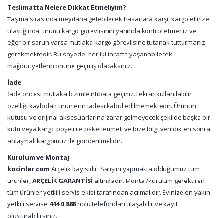
Teslimatta Nelere Dikkat Etmeliyim?
Taşıma sırasında meydana gelebilecek hasarlara karşı, kargo elinize
ulaştığında, ürünü kargo görevlisinin yanında kontrol etmeniz ve
eğer bir sorun varsa mutlaka kargo görevlisine tutanak tutturmanız
gerekmektedir. Bu sayede, her iki tarafta yaşanabilecek
mağduriyetlerin önüne geçmiş olacaksınız.
İade
İade öncesi mutlaka bizimle irtibata geçiniz.Tekrar kullanılabilir
özelliği kaybolan ürünlerin iadesi kabul edilmemektedir. Ürünün
kutusu ve orijinal aksesuarlarına zarar gelmeyecek şekilde başka bir
kutu veya kargo poşeti ile paketlenmeli ve bize bilgi verildikten sonra
anlaşmalı kargomuz ile gönderilmelidir.
Kurulum ve Montaj
kocinler.com
Arçelik bayisidir. Satışını yapmakta olduğumuz tüm
ürünler,
ARÇELİK GARANTİSİ
altındadır. Montaj/kurulum gerektiren
tüm ürünler yetkili servis ekibi tarafından açılmalıdır. Evinize en yakın
yetkili servise
444 0 888
nolu telefondan ulaşabilir ve kayıt
oluşturabilirsiniz.