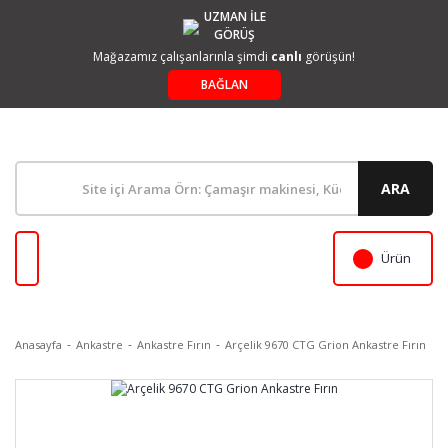
UZMAN İLE
GÖRÜŞ
Mağazamız çalışanlarınla şimdi
canlı
görüşün!
BAĞLAN
ARA
Ürün
Anasayfa
Ankastre
Ankastre Fırın
Arçelik 9670 CTG Grion Ankastre Fırın