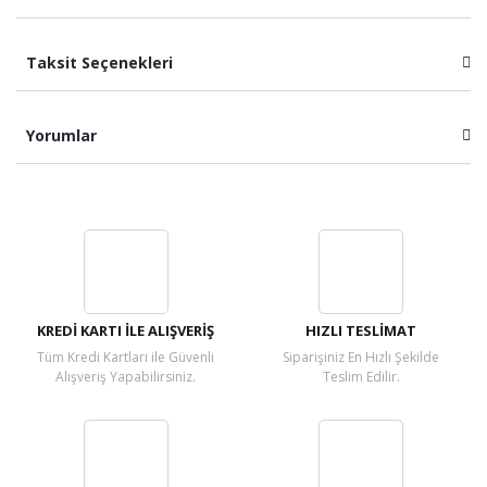
Taksit Seçenekleri
Yorumlar
Bu ürüne ilk yorumu siz yapın!
Yorum Yaz
KREDİ KARTI İLE ALIŞVERİŞ
HIZLI TESLİMAT
Tüm Kredi Kartları ile Güvenli
Siparişiniz En Hızlı Şekilde
Alışveriş Yapabilirsiniz.
Teslim Edilir.