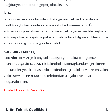
mağduriyetlerin önüne geçmiş olacaksınız.
İade
İade öncesi mutlaka bizimle irtibata geçiniz.Tekrar kullanılabilir
özelliği kaybolan ürünlerin iadesi kabul edilmemektedir. Ürünün
kutusu ve orijinal aksesuarlarına zarar gelmeyecek şekilde başka bir
kutu veya kargo poşeti ile paketlenmeli ve bize bilgi verildikten sonra
anlaşmalı kargomuz ile gönderilmelidir.
Kurulum ve Montaj
kocinler.com
Arçelik bayisidir. Satışını yapmakta olduğumuz tüm
ürünler,
ARÇELİK GARANTİSİ
altındadır. Montaj/kurulum gerektiren
tüm ürünler yetkili servis ekibi tarafından açılmalıdır. Evinize en yakın
yetkili servise
444 0 888
nolu telefondan ulaşabilir ve kayıt
oluşturabilirsiniz.
Arçelik Ekonomik Paket Gri
Ürün Teknik Özellikleri