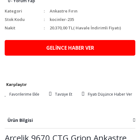
0 - Yorum Yap
Kategori
Ankastre Fırın
Stok Kodu
kocinler-235
Nakit
20.370,00 TL
( Havale İndirimli Fiyatı)
GELİNCE HABER VER
Karşılaştır
Tavsiye Et
Fiyatı Düşünce Haber Ver
Ürün Bilgisi
Arçelik 9670 CTG Grion Ankastre