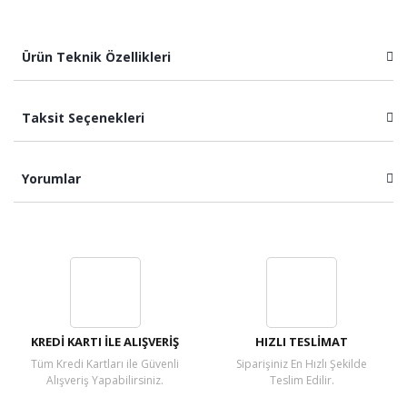
Ürün Teknik Özellikleri
Taksit Seçenekleri
Yorumlar
Bu ürüne ilk yorumu siz yapın!
Yorum Yaz
KREDİ KARTI İLE ALIŞVERİŞ
HIZLI TESLİMAT
Tüm Kredi Kartları ile Güvenli
Siparişiniz En Hızlı Şekilde
Alışveriş Yapabilirsiniz.
Teslim Edilir.