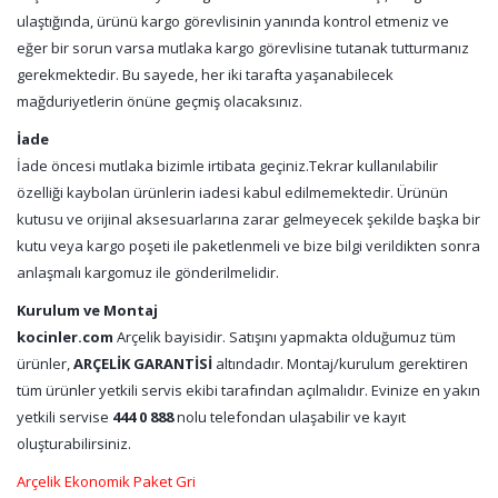
ulaştığında, ürünü kargo görevlisinin yanında kontrol etmeniz ve
eğer bir sorun varsa mutlaka kargo görevlisine tutanak tutturmanız
gerekmektedir. Bu sayede, her iki tarafta yaşanabilecek
mağduriyetlerin önüne geçmiş olacaksınız.
İade
İade öncesi mutlaka bizimle irtibata geçiniz.Tekrar kullanılabilir
özelliği kaybolan ürünlerin iadesi kabul edilmemektedir. Ürünün
kutusu ve orijinal aksesuarlarına zarar gelmeyecek şekilde başka bir
kutu veya kargo poşeti ile paketlenmeli ve bize bilgi verildikten sonra
anlaşmalı kargomuz ile gönderilmelidir.
Kurulum ve Montaj
kocinler.com
Arçelik bayisidir. Satışını yapmakta olduğumuz tüm
ürünler,
ARÇELİK GARANTİSİ
altındadır. Montaj/kurulum gerektiren
tüm ürünler yetkili servis ekibi tarafından açılmalıdır. Evinize en yakın
yetkili servise
444 0 888
nolu telefondan ulaşabilir ve kayıt
oluşturabilirsiniz.
Arçelik Ekonomik Paket Gri