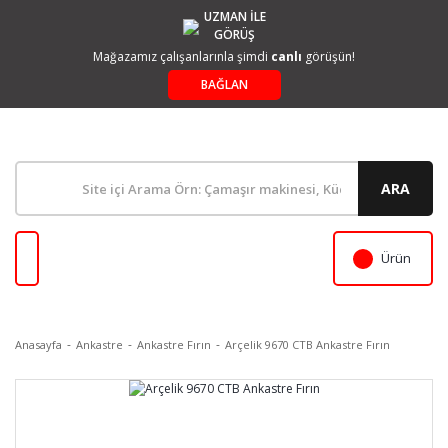
UZMAN İLE
GÖRÜŞ
Mağazamız çalışanlarınla şimdi
canlı
görüşün!
BAĞLAN
ARA
Ürün
Anasayfa
Ankastre
Ankastre Fırın
Arçelik 9670 CTB Ankastre Fırın