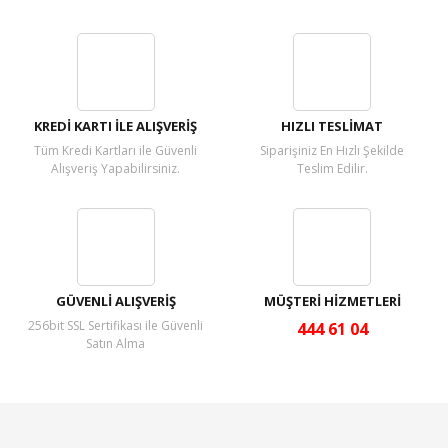
Bu ürüne ilk yorumu siz yapın!
Yorum Yaz
KREDİ KARTI İLE ALIŞVERİŞ
HIZLI TESLİMAT
Tüm Kredi Kartları ile Güvenli
Siparişiniz En Hızlı Şekilde
Alışveriş Yapabilirsiniz.
Teslim Edilir.
GÜVENLİ ALIŞVERİŞ
MÜŞTERİ HİZMETLERİ
256bit SSL Sertifikası ile Güvenli
444 61 04
Satın Alma