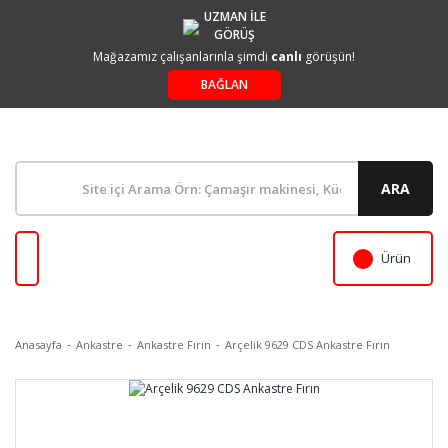
UZMAN İLE
GÖRÜŞ
Mağazamız çalışanlarınla şimdi
canlı
görüşün!
BAĞLAN
ARA
Ürün
Anasayfa
Ankastre
Ankastre Fırın
Arçelik 9629 CDS Ankastre Fırın