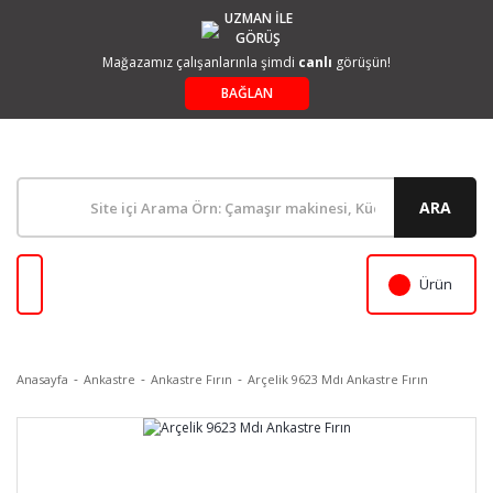
UZMAN İLE
GÖRÜŞ
Mağazamız çalışanlarınla şimdi
canlı
görüşün!
BAĞLAN
ARA
Ürün
Anasayfa
Ankastre
Ankastre Fırın
Arçelik 9623 Mdı Ankastre Fırın