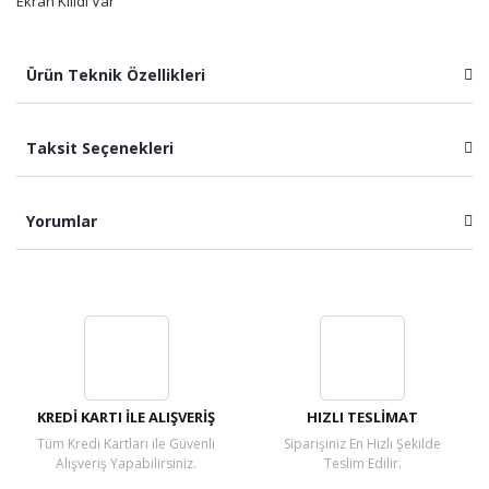
Ekran Kilidi Var
Ürün Teknik Özellikleri
Taksit Seçenekleri
Yorumlar
Bu ürüne ilk yorumu siz yapın!
Yorum Yaz
KREDİ KARTI İLE ALIŞVERİŞ
HIZLI TESLİMAT
Tüm Kredi Kartları ile Güvenli
Siparişiniz En Hızlı Şekilde
Alışveriş Yapabilirsiniz.
Teslim Edilir.