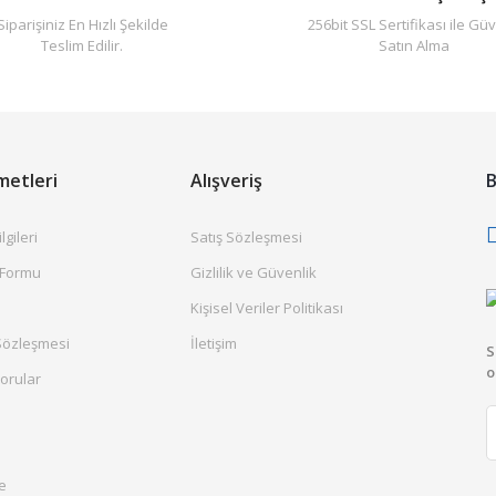
Siparişiniz En Hızlı Şekilde
256bit SSL Sertifikası ile Güv
Teslim Edilir.
Satın Alma
metleri
Alışveriş
B
gileri
Satış Sözleşmesi
 Formu
Gizlilik ve Güvenlik
Kişisel Veriler Politikası
Sözleşmesi
İletişim
S
o
orular
e