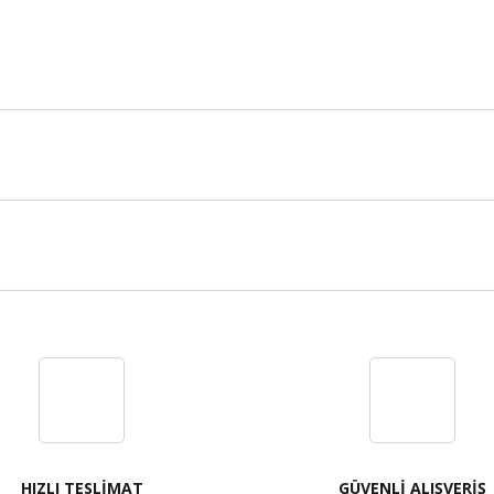
Bu ürüne ilk yorumu siz yapın!
Yorum Yaz
HIZLI TESLİMAT
GÜVENLİ ALIŞVERİŞ