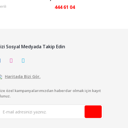
enli
444 61 04
izi Sosyal Medyada Takip Edin
Haritada Bizi Gör.
ize özel kampanyalarımızdan haberdar olmak için kayıt
lunuz.