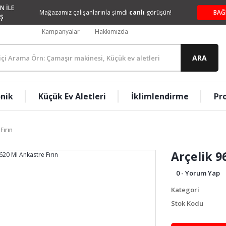
N İLE
Mağazamız çalışanlarınla şimdi
canlı
görüşün!
BAĞ
Ş
Kampanyalar
Hakkımızda
ARA
onik
Küçük Ev Aletleri
İklimlendirme
Pr
Fırın
Arçelik 9
0 - Yorum Yap
Kategori
Stok Kodu