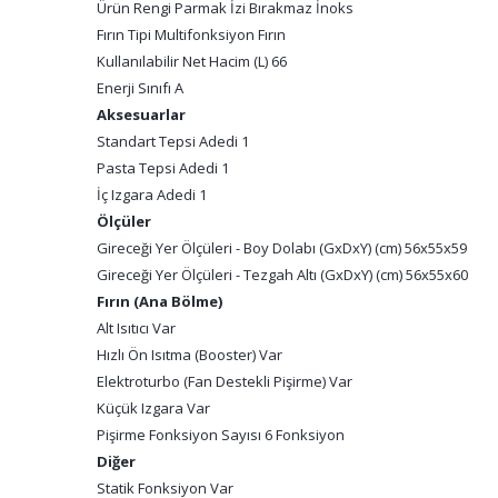
Ürün Rengi Parmak İzi Bırakmaz İnoks
Fırın Tipi Multifonksiyon Fırın
Kullanılabilir Net Hacim (L) 66
Enerji Sınıfı A
Aksesuarlar
Standart Tepsi Adedi 1
Pasta Tepsi Adedi 1
İç Izgara Adedi 1
Ölçüler
Gireceği Yer Ölçüleri - Boy Dolabı (GxDxY) (cm) 56x55x59
Gireceği Yer Ölçüleri - Tezgah Altı (GxDxY) (cm) 56x55x60
Fırın (Ana Bölme)
Alt Isıtıcı Var
Hızlı Ön Isıtma (Booster) Var
Elektroturbo (Fan Destekli Pişirme) Var
Küçük Izgara Var
Pişirme Fonksiyon Sayısı 6 Fonksiyon
Diğer
Statik Fonksiyon Var