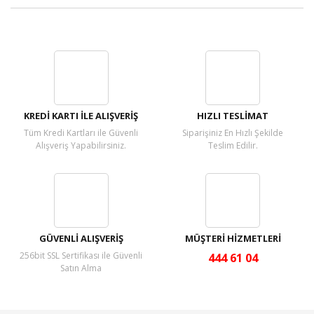
Bu ürüne ilk yorumu siz yapın!
Yorum Yaz
KREDİ KARTI İLE ALIŞVERİŞ
HIZLI TESLİMAT
Tüm Kredi Kartları ile Güvenli
Siparişiniz En Hızlı Şekilde
Alışveriş Yapabilirsiniz.
Teslim Edilir.
GÜVENLİ ALIŞVERİŞ
MÜŞTERİ HİZMETLERİ
256bit SSL Sertifikası ile Güvenli
444 61 04
Satın Alma