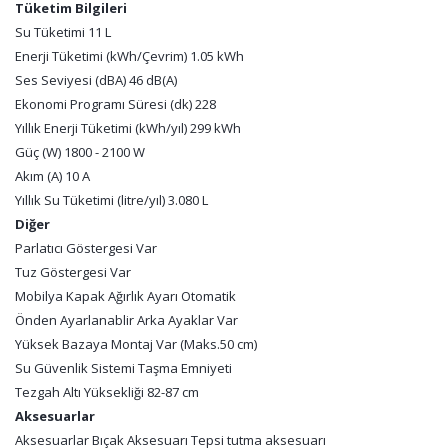
Tüketim Bilgileri
Su Tüketimi 11 L
Enerji Tüketimi (kWh/Çevrim) 1.05 kWh
Ses Seviyesi (dBA) 46 dB(A)
Ekonomi Programı Süresi (dk) 228
Yıllık Enerji Tüketimi (kWh/yıl) 299 kWh
Güç (W) 1800 - 2100 W
Akım (A) 10 A
Yıllık Su Tüketimi (litre/yıl) 3.080 L
Diğer
Parlatıcı Göstergesi Var
Tuz Göstergesi Var
Mobilya Kapak Ağırlık Ayarı Otomatik
Önden Ayarlanablir Arka Ayaklar Var
Yüksek Bazaya Montaj Var (Maks.50 cm)
Su Güvenlik Sistemi Taşma Emniyeti
Tezgah Altı Yüksekliği 82-87 cm
Aksesuarlar
Aksesuarlar Bıçak Aksesuarı Tepsi tutma aksesuarı