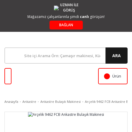
UZMAN İLE
GÖRÜŞ
Mağazamız çalışanlarınla şimdi
canlı
görüşün!
BAĞLAN
ARA
Ürün
Anasayfa
Ankastre
Ankastre Bulaşık Makinesi
Arçelik 9462 FCB Ankastre Bul