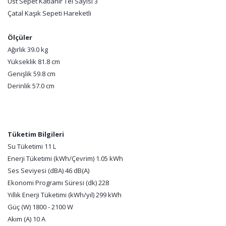
Üst Sepet Katlanır Tel Sayısı 3
Çatal Kaşık Sepeti Hareketli
Ölçüler
Ağırlık 39.0 kg
Yükseklik 81.8 cm
Genişlik 59.8 cm
Derinlik 57.0 cm
Tüketim Bilgileri
Su Tüketimi 11 L
Enerji Tüketimi (kWh/Çevrim) 1.05 kWh
Ses Seviyesi (dBA) 46 dB(A)
Ekonomi Programı Süresi (dk) 228
Yıllık Enerji Tüketimi (kWh/yıl) 299 kWh
Güç (W) 1800 - 2100 W
Akım (A) 10 A