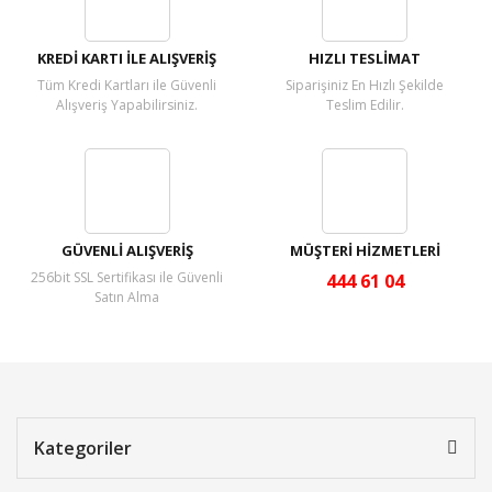
Yorum Yaz
KREDİ KARTI İLE ALIŞVERİŞ
HIZLI TESLİMAT
Tüm Kredi Kartları ile Güvenli
Siparişiniz En Hızlı Şekilde
Alışveriş Yapabilirsiniz.
Teslim Edilir.
GÜVENLİ ALIŞVERİŞ
MÜŞTERİ HİZMETLERİ
256bit SSL Sertifikası ile Güvenli
444 61 04
Satın Alma
Kategoriler