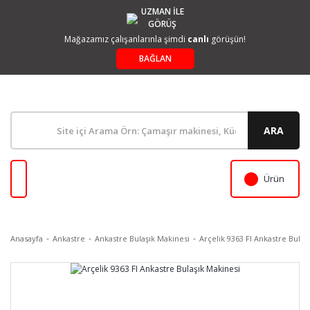
UZMAN İLE
GÖRÜŞ
Mağazamız çalışanlarınla şimdi
canlı
görüşün!
BAĞLAN
ARA
Ürün
Anasayfa
Ankastre
Ankastre Bulaşık Makinesi
Arçelik 9363 FI Ankastre Bulaş