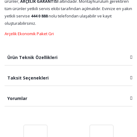
ürünler,
ARÇELİK GARANTİSİ
altındadır. Montaj/kurulum gerektiren
tüm ürünler yetkili servis ekibi tarafından açılmalıdır. Evinize en yakın
yetkili servise
444 0 888
nolu telefondan ulaşabilir ve kayıt
oluşturabilirsiniz.
Arçelik Ekonomik Paket Gri
Ürün Teknik Özellikleri
Taksit Seçenekleri
Yorumlar
Bu ürüne ilk yorumu siz yapın!