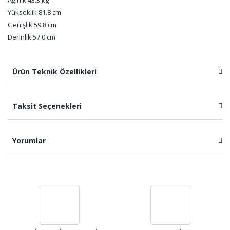
Ağırlık 43.3 kg
Yükseklik 81.8 cm
Genişlik 59.8 cm
Derinlik 57.0 cm
Ürün Teknik Özellikleri
Taksit Seçenekleri
Yorumlar
Bu ürüne ilk yorumu siz yapın!
Yorum Yaz