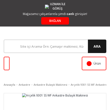
UZMAN İLE
GÖRÜŞ
Mağazamız çalışanlarınla şimdi
canlı
görüşün!
BAĞLAN
ARA
Ürün
Anasayfa
Ankastre
Ankastre Bulaşık Makinesi
Arçelik 9301 SS WF Ankastre B