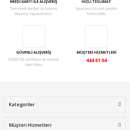
KREDİ KARTI İLE ALIŞVERİŞ
HIZLI TESLİMAT
Tüm Kredi Kartları ile Güvenli
Siparişiniz En Hızlı Şekilde
Alışveriş Yapabilirsiniz.
Teslim Edilir.
GÜVENLİ ALIŞVERİŞ
MÜŞTERİ HİZMETLERİ
256bit SSL Sertifikası ile Güvenli
444 61 04
Satın Alma
Kategoriler
Müşteri Hizmetleri