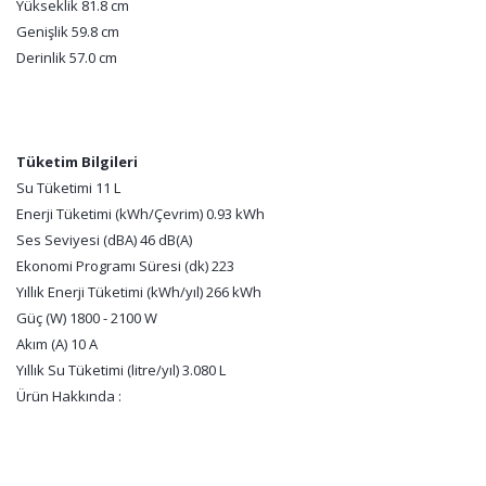
Yükseklik 81.8 cm
Genişlik 59.8 cm
Derinlik 57.0 cm
Tüketim Bilgileri
Su Tüketimi 11 L
Enerji Tüketimi (kWh/Çevrim) 0.93 kWh
Ses Seviyesi (dBA) 46 dB(A)
Ekonomi Programı Süresi (dk) 223
Yıllık Enerji Tüketimi (kWh/yıl) 266 kWh
Güç (W) 1800 - 2100 W
Akım (A) 10 A
Yıllık Su Tüketimi (litre/yıl) 3.080 L
Ürün Hakkında :