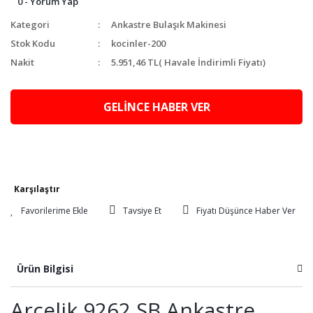
0 - Yorum Yap
Kategori
Ankastre Bulaşık Makinesi
Stok Kodu
kocinler-200
Nakit
5.951,46 TL
( Havale İndirimli Fiyatı)
GELİNCE HABER VER
Karşılaştır
Tavsiye Et
Fiyatı Düşünce Haber Ver
Ürün Bilgisi
Arçelik 9262 SB Ankastre