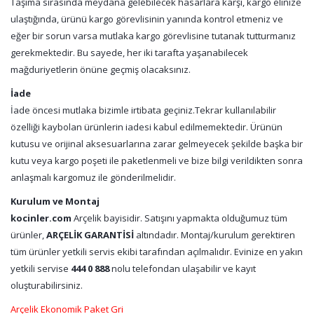
Taşıma sırasında meydana gelebilecek hasarlara karşı, kargo elinize
ulaştığında, ürünü kargo görevlisinin yanında kontrol etmeniz ve
eğer bir sorun varsa mutlaka kargo görevlisine tutanak tutturmanız
gerekmektedir. Bu sayede, her iki tarafta yaşanabilecek
mağduriyetlerin önüne geçmiş olacaksınız.
İade
İade öncesi mutlaka bizimle irtibata geçiniz.Tekrar kullanılabilir
özelliği kaybolan ürünlerin iadesi kabul edilmemektedir. Ürünün
kutusu ve orijinal aksesuarlarına zarar gelmeyecek şekilde başka bir
kutu veya kargo poşeti ile paketlenmeli ve bize bilgi verildikten sonra
anlaşmalı kargomuz ile gönderilmelidir.
Kurulum ve Montaj
kocinler.com
Arçelik bayisidir. Satışını yapmakta olduğumuz tüm
ürünler,
ARÇELİK GARANTİSİ
altındadır. Montaj/kurulum gerektiren
tüm ürünler yetkili servis ekibi tarafından açılmalıdır. Evinize en yakın
yetkili servise
444 0 888
nolu telefondan ulaşabilir ve kayıt
oluşturabilirsiniz.
Arçelik Ekonomik Paket Gri