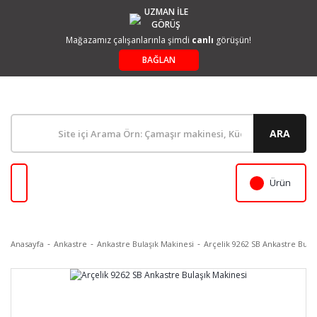
UZMAN İLE
GÖRÜŞ
Mağazamız çalışanlarınla şimdi
canlı
görüşün!
BAĞLAN
ARA
Ürün
Anasayfa
Ankastre
Ankastre Bulaşık Makinesi
Arçelik 9262 SB Ankastre Bula