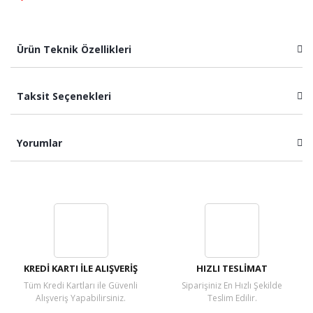
Ürün Teknik Özellikleri
Taksit Seçenekleri
Yorumlar
Bu ürüne ilk yorumu siz yapın!
Yorum Yaz
KREDİ KARTI İLE ALIŞVERİŞ
HIZLI TESLİMAT
Tüm Kredi Kartları ile Güvenli
Siparişiniz En Hızlı Şekilde
Alışveriş Yapabilirsiniz.
Teslim Edilir.