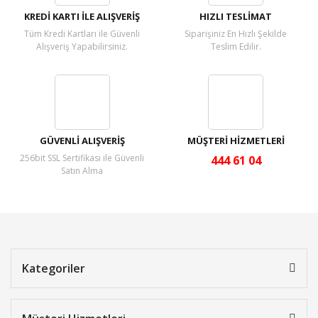
KREDİ KARTI İLE ALIŞVERİŞ
HIZLI TESLİMAT
Tüm Kredi Kartları ile Güvenli
Siparişiniz En Hızlı Şekilde
Alışveriş Yapabilirsiniz.
Teslim Edilir.
GÜVENLİ ALIŞVERİŞ
MÜŞTERİ HİZMETLERİ
256bit SSL Sertifikası ile Güvenli
444 61 04
Satın Alma
Kategoriler