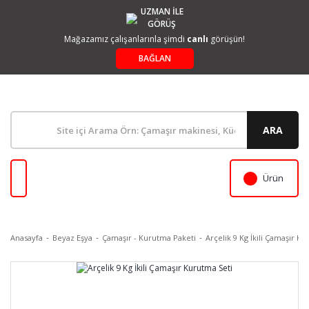
UZMAN İLE
GÖRÜŞ
Mağazamız çalışanlarınla şimdi
canlı
görüşün!
BAĞLAN
ARA
Ürün
Anasayfa
Beyaz Eşya
Çamaşır - Kurutma Paketi
Arçelik 9 Kg İkili Çamaşır K