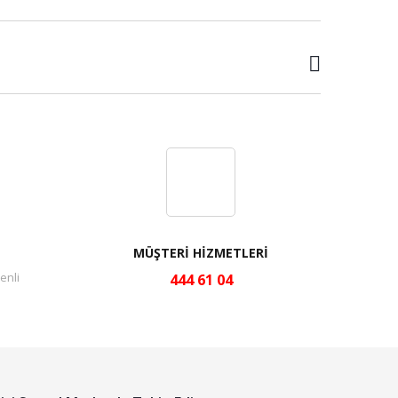
MÜŞTERİ HİZMETLERİ
enli
444 61 04