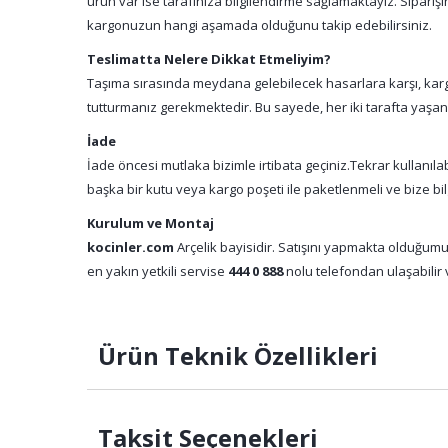
ürün var ise tarafınıza bilgilendirme sağlamaktayız. Sipari
kargonuzun hangi aşamada olduğunu takip edebilirsiniz.
Teslimatta Nelere Dikkat Etmeliyim?
Taşıma sırasında meydana gelebilecek hasarlara karşı, kargo
tutturmanız gerekmektedir. Bu sayede, her iki tarafta yaşa
İade
İade öncesi mutlaka bizimle irtibata geçiniz.Tekrar kullanıl
başka bir kutu veya kargo poşeti ile paketlenmeli ve bize bil
Kurulum ve Montaj
kocinler.com
Arçelik bayisidir. Satışını yapmakta olduğumu
en yakın yetkili servise
444 0 888
nolu telefondan ulaşabilir v
Ürün Teknik Özellikleri
Taksit Seçenekleri