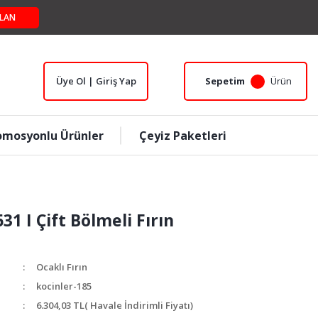
LAN
Üye Ol | Giriş Yap
Sepetim
Ürün
omosyonlu Ürünler
Çeyiz Paketleri
31 I Çift Bölmeli Fırın
Ocaklı Fırın
kocinler-185
6.304,03 TL
( Havale İndirimli Fiyatı)