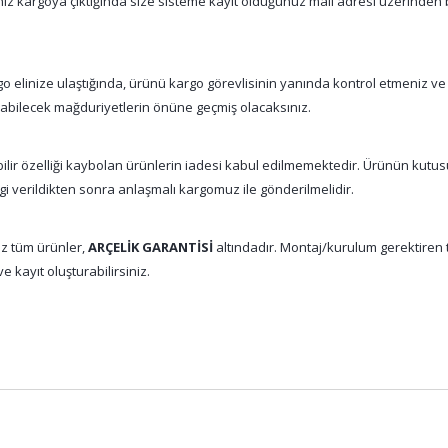
şiniz kargoya çıktığında size sisteme kayıt olduğunuz mail adresi üzerinde
 elinize ulaştığında, ürünü kargo görevlisinin yanında kontrol etmeniz ve
nabilecek mağduriyetlerin önüne geçmiş olacaksınız.
abilir özelliği kaybolan ürünlerin iadesi kabul edilmemektedir. Ürünün kutu
gi verildikten sonra anlaşmalı kargomuz ile gönderilmelidir.
z tüm ürünler,
ARÇELİK GARANTİSİ
altındadır. Montaj/kurulum gerektiren tü
e kayıt oluşturabilirsiniz.