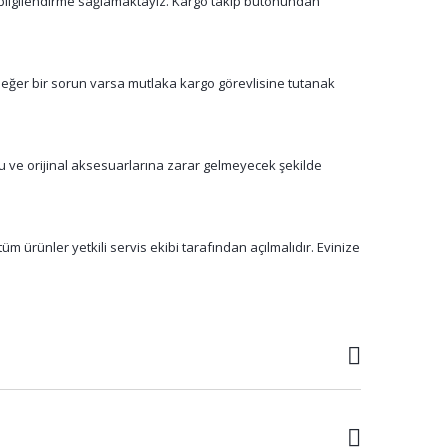
n bilgilendirme sağlamaktayız. Kargo takip butonundan
 eğer bir sorun varsa mutlaka kargo görevlisine tutanak
su ve orijinal aksesuarlarına zarar gelmeyecek şekilde
m ürünler yetkili servis ekibi tarafından açılmalıdır. Evinize