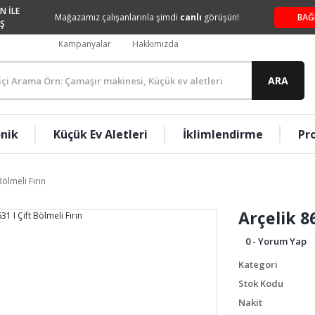
N İLE
Mağazamız çalışanlarınla şimdi
canlı
görüşün!
BAĞ
Ş
Kampanyalar
Hakkımızda
ARA
onik
Küçük Ev Aletleri
İklimlendirme
Pr
Bölmeli Fırın
Arçelik 86
0 - Yorum Yap
Kategori
Stok Kodu
Nakit