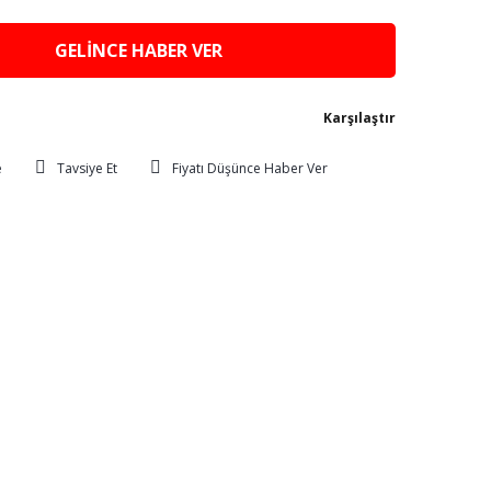
GELİNCE HABER VER
Karşılaştır
Tavsiye Et
Fiyatı Düşünce Haber Ver