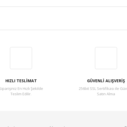
Bu ürüne ilk yorumu siz yapın!
Yorum Yaz
HIZLI TESLİMAT
GÜVENLİ ALIŞVERİŞ
Siparişiniz En Hızlı Şekilde
256bit SSL Sertifikası ile Güv
Teslim Edilir.
Satın Alma