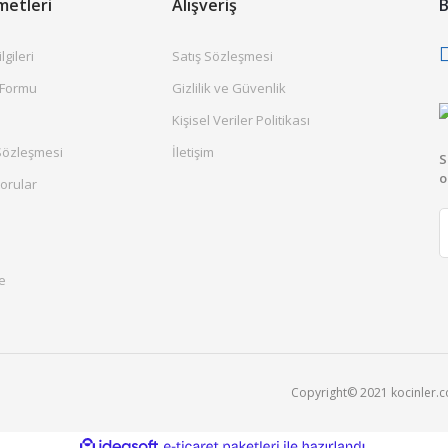
metleri
Alışveriş
B
gileri
Satış Sözleşmesi
 Formu
Gizlilik ve Güvenlik
Kişisel Veriler Politikası
Sözleşmesi
İletişim
S
o
orular
e
Copyright© 2021 kocinler.com
ile
ideasoft
e-