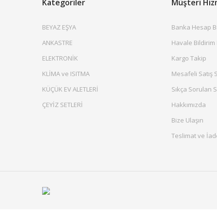
Kategoriler
Müşteri Hiz
BEYAZ EŞYA
Banka Hesap Bil
ANKASTRE
Havale Bildirim
ELEKTRONİK
Kargo Takip
KLİMA ve ISITMA
Mesafeli Satış 
KÜÇÜK EV ALETLERİ
Sıkça Sorulan S
ÇEYİZ SETLERİ
Hakkımızda
Bize Ulaşın
Teslimat ve İad